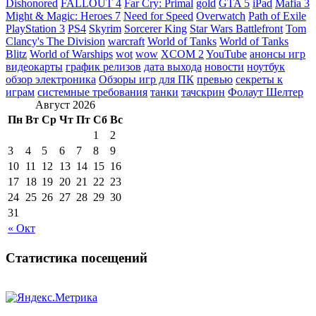
Dishonored
FALLOUT 4
Far Cry: Primal
gold
GTA 5
iPad
Mafia 3
Might & Magic: Heroes 7
Need for Speed
Overwatch
Path of Exile
PlayStation 3
PS4
Skyrim
Sorcerer King
Star Wars Battlefront
Tom
Clancy's The Division
warcraft
World of Tanks
World of Tanks
Blitz
World of Warships
wot
wow
XCOM 2
YouTube
анонсы игр
видеокарты
график релизов
дата выхода
новости
ноутбук
обзор электроника
Обзоры игр для ПК
превью
секреты к
играм
системные требования
танки
тачскрин
Фолаут Шелтер
Август 2026
Пн
Вт
Ср
Чт
Пт
Сб
Вс
1
2
3
4
5
6
7
8
9
10
11
12
13
14
15
16
17
18
19
20
21
22
23
24
25
26
27
28
29
30
31
« Окт
Статистика посещений