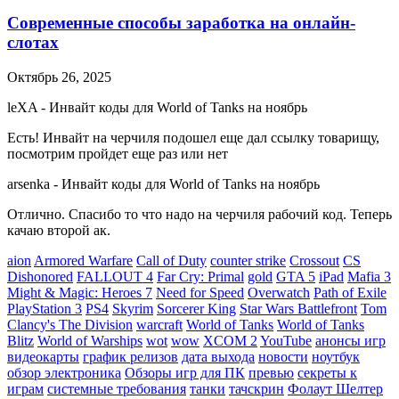
Современные способы заработка на онлайн-
слотах
Октябрь 26, 2025
leXA
-
Инвайт коды для World of Tanks на ноябрь
Есть! Инвайт на черчиля подошел еще дал ссылку товарищу,
посмотрим пройдет еще раз или нет
arsenka
-
Инвайт коды для World of Tanks на ноябрь
Отлично. Спасибо то что надо на черчиля рабочий код. Теперь
качаю второй ак.
aion
Armored Warfare
Call of Duty
counter strike
Crossout
CS
Dishonored
FALLOUT 4
Far Cry: Primal
gold
GTA 5
iPad
Mafia 3
Might & Magic: Heroes 7
Need for Speed
Overwatch
Path of Exile
PlayStation 3
PS4
Skyrim
Sorcerer King
Star Wars Battlefront
Tom
Clancy's The Division
warcraft
World of Tanks
World of Tanks
Blitz
World of Warships
wot
wow
XCOM 2
YouTube
анонсы игр
видеокарты
график релизов
дата выхода
новости
ноутбук
обзор электроника
Обзоры игр для ПК
превью
секреты к
играм
системные требования
танки
тачскрин
Фолаут Шелтер