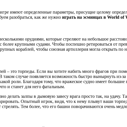
 игре имеют определенные параметры, присущие целому определе
буем разобраться, как же нужно
играть на эсминцах в World of 
есколькими орудиями, которые стреляют на небольшое расстоя
ю с более крупными судами. Чтобы поспешно ретироваться от пре
 крупных кораблей, чтобы союзная артиллерия могла открыть по н
ей – это торпеды. Если вы хотите набить много фрагов при пом
В таком случае появляется возможность быстро вынырнуть из-за 
какой роли. Благодаря тому, что вражеское судно имеет большие
что и станет для него фатальным.
но делать залпы в дымовую завесу врага просто так, на удачу. 
врировать. Опытный игрок, видя, что к нему плывут ваши торпеды
 стрелять. Тем более, что его башни поворачиваются очень медл