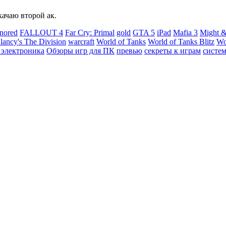
качаю второй ак.
nored
FALLOUT 4
Far Cry: Primal
gold
GTA 5
iPad
Mafia 3
Might &
ancy's The Division
warcraft
World of Tanks
World of Tanks Blitz
Wo
 электроника
Обзоры игр для ПК
превью
секреты к играм
систе