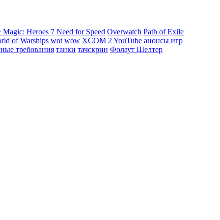
 Magic: Heroes 7
Need for Speed
Overwatch
Path of Exile
rld of Warships
wot
wow
XCOM 2
YouTube
анонсы игр
мные требования
танки
тачскрин
Фолаут Шелтер