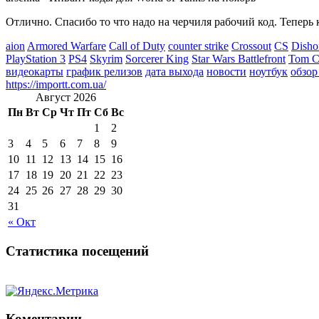
Отлично. Спасибо то что надо на черчиля рабочий код. Теперь 
aion
Armored Warfare
Call of Duty
counter strike
Crossout
CS
Disho
PlayStation 3
PS4
Skyrim
Sorcerer King
Star Wars Battlefront
Tom Cl
видеокарты
график релизов
дата выхода
новости
ноутбук
обзор
https://importt.com.ua/
Август 2026
Пн
Вт
Ср
Чт
Пт
Сб
Вс
1
2
3
4
5
6
7
8
9
10
11
12
13
14
15
16
17
18
19
20
21
22
23
24
25
26
27
28
29
30
31
« Окт
Статистика посещений
Коментарии