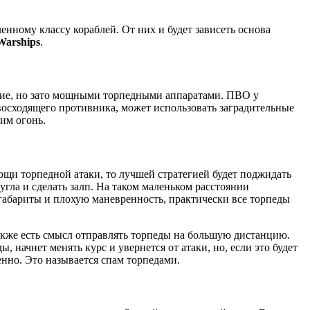
нному классу кораблей. От них и будет зависеть основа
Warships
.
ние, но зато мощными торпедными аппаратами. ПВО у
восходящего противника, может использовать заградительные
им огонь.
ощи торпедной атаки, то лучшей стратегией будет поджидать
угла и сделать залп. На таком маленьком расстоянии
 габариты и плохую маневренность, практически все торпеды
Также есть смысл отправлять торпеды на большую дистанцию.
, начнет менять курс и увернется от атаки, но, если это будет
енно. Это называется спам торпедами.