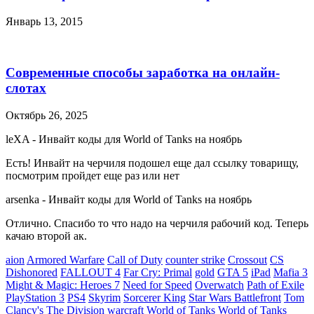
Январь 13, 2015
Современные способы заработка на онлайн-
слотах
Октябрь 26, 2025
leXA
-
Инвайт коды для World of Tanks на ноябрь
Есть! Инвайт на черчиля подошел еще дал ссылку товарищу,
посмотрим пройдет еще раз или нет
arsenka
-
Инвайт коды для World of Tanks на ноябрь
Отлично. Спасибо то что надо на черчиля рабочий код. Теперь
качаю второй ак.
aion
Armored Warfare
Call of Duty
counter strike
Crossout
CS
Dishonored
FALLOUT 4
Far Cry: Primal
gold
GTA 5
iPad
Mafia 3
Might & Magic: Heroes 7
Need for Speed
Overwatch
Path of Exile
PlayStation 3
PS4
Skyrim
Sorcerer King
Star Wars Battlefront
Tom
Clancy's The Division
warcraft
World of Tanks
World of Tanks