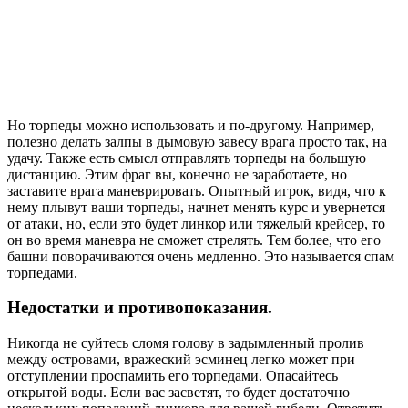
Но торпеды можно использовать и по-другому. Например,
полезно делать залпы в дымовую завесу врага просто так, на
удачу. Также есть смысл отправлять торпеды на большую
дистанцию. Этим фраг вы, конечно не заработаете, но
заставите врага маневрировать. Опытный игрок, видя, что к
нему плывут ваши торпеды, начнет менять курс и увернется
от атаки, но, если это будет линкор или тяжелый крейсер, то
он во время маневра не сможет стрелять. Тем более, что его
башни поворачиваются очень медленно. Это называется спам
торпедами.
Недостатки и противопоказания.
Никогда не суйтесь сломя голову в задымленный пролив
между островами, вражеский эсминец легко может при
отступлении проспамить его торпедами. Опасайтесь
открытой воды. Если вас засветят, то будет достаточно