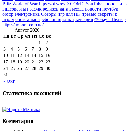
Blitz
World of Warships
wot
wow
XCOM 2
YouTube
анонсы игр
видеокарты
график релизов
дата выхода
новости
ноутбук
обзор электроника
Обзоры игр для ПК
превью
секреты к
играм
системные требования
танки
тачскрин
Фолаут Шелтер
https://importt.com.ua/
Август 2026
Пн
Вт
Ср
Чт
Пт
Сб
Вс
1
2
3
4
5
6
7
8
9
10
11
12
13
14
15
16
17
18
19
20
21
22
23
24
25
26
27
28
29
30
31
« Окт
Статистика посещений
Коментарии