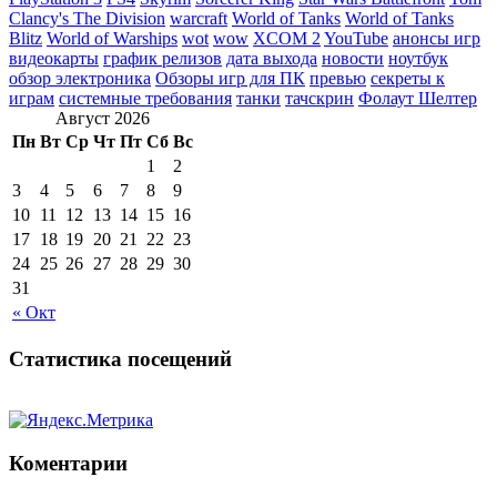
Clancy's The Division
warcraft
World of Tanks
World of Tanks
Blitz
World of Warships
wot
wow
XCOM 2
YouTube
анонсы игр
видеокарты
график релизов
дата выхода
новости
ноутбук
обзор электроника
Обзоры игр для ПК
превью
секреты к
играм
системные требования
танки
тачскрин
Фолаут Шелтер
Август 2026
Пн
Вт
Ср
Чт
Пт
Сб
Вс
1
2
3
4
5
6
7
8
9
10
11
12
13
14
15
16
17
18
19
20
21
22
23
24
25
26
27
28
29
30
31
« Окт
Статистика посещений
Коментарии