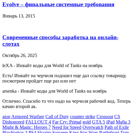
Evolve – финальные системные требования
Январь 13, 2015
Современные способы заработка на онлайн-
слотах
Октябрь 26, 2025
leXA
-
Инвайт коды для World of Tanks на ноябрь
Есть! Инвайт на черчиля подошел еще дал ссылку товарищу,
посмотрим пройдет еще раз или нет
arsenka
-
Инвайт коды для World of Tanks на ноябрь
Отлично. Спасибо то что надо на черчиля рабочий код. Теперь
качаю второй ак.
aion
Armored Warfare
Call of Duty
counter strike
Crossout
CS
Dishonored
FALLOUT 4
Far Cry: Primal
gold
GTA 5
iPad
Mafia 3
Might & Magic: Heroes 7
Need for Speed
Overwatch
Path of Exile
PlayStation 3
PS4
Skyrim
Sorcerer King
Star Wars Battlefront
Tom