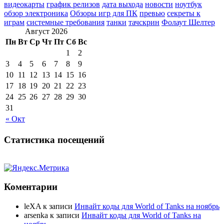
видеокарты
график релизов
дата выхода
новости
ноутбук
обзор электроника
Обзоры игр для ПК
превью
секреты к
играм
системные требования
танки
тачскрин
Фолаут Шелтер
Август 2026
Пн
Вт
Ср
Чт
Пт
Сб
Вс
1
2
3
4
5
6
7
8
9
10
11
12
13
14
15
16
17
18
19
20
21
22
23
24
25
26
27
28
29
30
31
« Окт
Статистика посещений
Коментарии
leXA
к записи
Инвайт коды для World of Tanks на ноябрь
arsenka
к записи
Инвайт коды для World of Tanks на