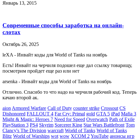
Январь 13, 2015
Современные способы заработка на онлайн-
слотах
Октябрь 26, 2025
leXA
-
Инвайт коды для World of Tanks на ноябрь
Есть! Инвайт на черчиля подошел еще дал ссылку товарищу,
посмотрим пройдет еще раз или нет
arsenka
-
Инвайт коды для World of Tanks на ноябрь
Отлично. Спасибо то что надо на черчиля рабочий код. Теперь
качаю второй ак.
aion
Armored Warfare
Call of Duty
counter strike
Crossout
CS
Dishonored
FALLOUT 4
Far Cry: Primal
gold
GTA 5
iPad
Mafia 3
Might & Magic: Heroes 7
Need for Speed
Overwatch
Path of Exile
PlayStation 3
PS4
Skyrim
Sorcerer King
Star Wars Battlefront
Tom
Clancy's The Division
warcraft
World of Tanks
World of Tanks
Blitz
World of Warships
wot
wow
XCOM 2
YouTube
анонсы игр