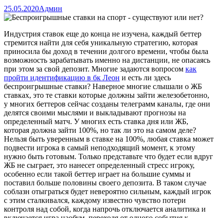
25.05.2020
Админ
Индустрия ставок еще до конца не изучена, каждый беттер
стремится найти для себя уникальную стратегию, которая
приносила бы доход в течении долгого времени, чтобы была
возможность зарабатывать именно на дистанции, не опасаясь
при этом за свой депозит.
Многие задаются вопросом
как
пройти идентификацию в бк Леон
и есть ли здесь
беспроигрышные ставки? Наверное многие слышали о ЖБ
ставках, это те ставки которые должны зайти железобетонно,
у многих беттеров сейчас созданы телеграмм каналы, где они
делятся своими мыслями и выкладывают прогнозы на
определенный матч. У многих есть ставка дня или ЖБ,
которая должна зайти 100%, но так ли это на самом деле?
Нельзя быть уверенным в ставке на 100%, любая ставка может
подвести игрока в самый неподходящий момент, к этому
нужно быть готовым. Только представьте что будет если вдруг
ЖБ не сыграет, это нанесет определенный стресс игроку,
особенно если такой беттер играет на большие суммы и
поставил больше половины своего депозита. В таком случае
соблазн отыграться будет невероятно сильным, каждый игрок
с этим сталкивался, каждому известно чувство потери
контроля над собой, когда напрочь отключается аналитика и
включается игра наобум, переходя от одного события к