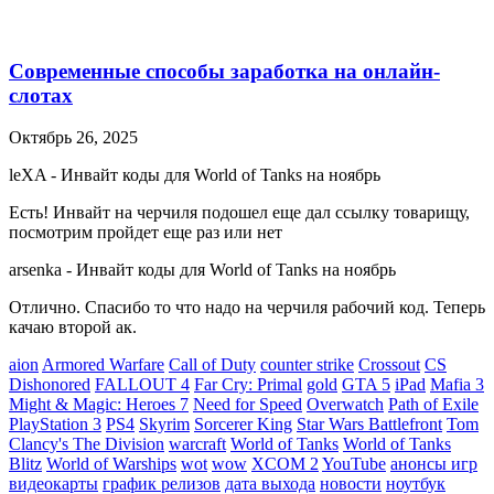
Современные способы заработка на онлайн-
слотах
Октябрь 26, 2025
leXA
-
Инвайт коды для World of Tanks на ноябрь
Есть! Инвайт на черчиля подошел еще дал ссылку товарищу,
посмотрим пройдет еще раз или нет
arsenka
-
Инвайт коды для World of Tanks на ноябрь
Отлично. Спасибо то что надо на черчиля рабочий код. Теперь
качаю второй ак.
aion
Armored Warfare
Call of Duty
counter strike
Crossout
CS
Dishonored
FALLOUT 4
Far Cry: Primal
gold
GTA 5
iPad
Mafia 3
Might & Magic: Heroes 7
Need for Speed
Overwatch
Path of Exile
PlayStation 3
PS4
Skyrim
Sorcerer King
Star Wars Battlefront
Tom
Clancy's The Division
warcraft
World of Tanks
World of Tanks
Blitz
World of Warships
wot
wow
XCOM 2
YouTube
анонсы игр
видеокарты
график релизов
дата выхода
новости
ноутбук