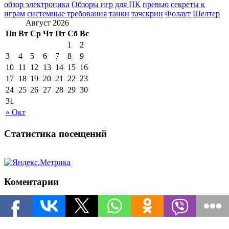
обзор электроника
Обзоры игр для ПК
превью
секреты к
играм
системные требования
танки
тачскрин
Фолаут Шелтер
Август 2026
Пн
Вт
Ср
Чт
Пт
Сб
Вс
1
2
3
4
5
6
7
8
9
10
11
12
13
14
15
16
17
18
19
20
21
22
23
24
25
26
27
28
29
30
31
« Окт
Статистика посещений
Коментарии
leXA
к записи
Инвайт коды для World of Tanks на ноябрь
arsenka
к записи
Инвайт коды для World of Tanks на
ноябрь