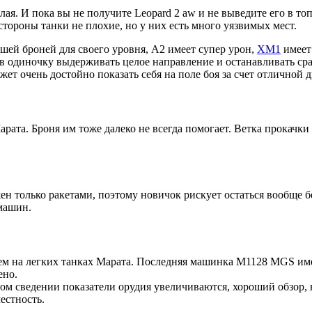
я. И пока вы не получите Leopard 2 aw и не выведите его в топ,
стороны танки не плохие, но у них есть много уязвимых мест.
ошей броней для своего уровня, А2 имеет супер урон,
ХМ1
имеет
 в одиночку выдерживать целое направление и останавливать ср
ет очень достойно показать себя на поле боя за счет отличной 
ата. Броня им тоже далеко не всегда помогает. Ветка прокачки
ен только ракетами, поэтому новичок рискует остаться вообще б
 машин.
чем на легких танках Марата. Последняя машинка М1128 MGS име
ено.
м сведении показатели орудия увеличиваются, хороший обзор, 
естность.