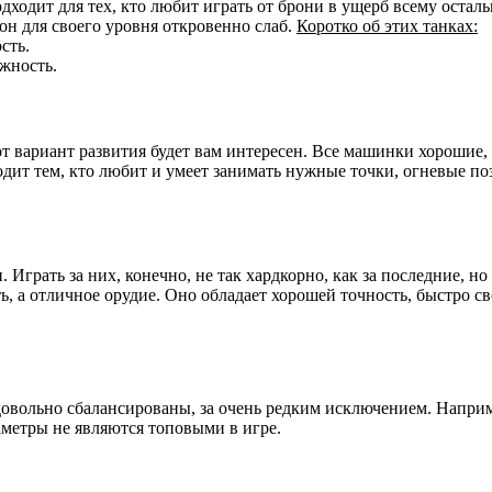
 Подходит для тех, кто любит играть от брони в ущерб всему оста
 он для своего уровня откровенно слаб.
Коротко об этих танках:
сть.
ижность.
т вариант развития будет вам интересен. Все машинки хорошие, 
дит тем, кто любит и умеет занимать нужные точки, огневые по
грать за них, конечно, не так хардкорно, как за последние, но 
ь, а отличное орудие. Оно обладает хорошей точность, быстро с
 довольно сбалансированы, за очень редким исключением. Напри
аметры не являются топовыми в игре.