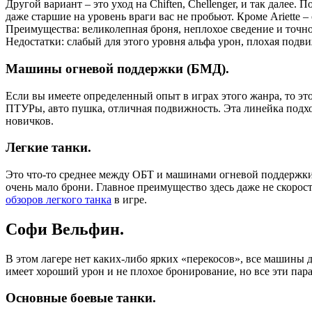
Другой вариант – это уход на Chiften, Chellenger, и так далее.
даже старшие на уровень враги вас не пробьют. Кроме Ariette –
Преимущества: великолепная броня, неплохое сведение и точно
Недостатки: слабый для этого уровня альфа урон, плохая подв
Машины огневой поддержки (БМД).
Если вы имеете определенный опыт в играх этого жанра, то это
ПТУРы, авто пушка, отличная подвижность. Эта линейка подхо
новичков.
Легкие танки.
Это что-то среднее между ОБТ и машинами огневой поддержки. И
очень мало брони. Главное преимущество здесь даже не скорост
обзоров легкого танка
в игре.
Софи Вельфин.
В этом лагере нет каких-либо ярких «перекосов», все машины
имеет хороший урон и не плохое бронирование, но все эти пар
Основные боевые танки.