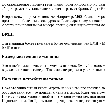
До определенного момента эта линия прокачки достаточно уныла
a5 при грамотном танковании может играть от брони. С одной 
Вторая ветка в прокачке полегче. Например, М60 обладает хор
противники более высокого уровня. Благодаря этому он может
Abrams, при правильном выборе брони (усиленную ставить) мож
БМП.
Эти машинки более заметные и более медленные, чем БМД у Мар
(skill) в игре.
Разведывательные машины.
Это линейка для очень-очень умелых игроков. Swingfire вооруж
в руках опытного геймера. Такая же специфика и у остальных
Колесные истребители танков.
Пока это уникальный класс. Играть на них немного сложнее, 
оборудовании все, что попадет к нему в прицел, будет уничтож
Преимущества: хорошее пробитие с хорошим уроном, при полно
Недостатки: слабая броня, плохо преодолевают пересеченную м