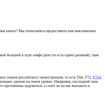
е нам качать? Мы попытаемся предоставить вам максимально
ый большой в игре альфа урон (то есть едино разовый), танк
вых танков российского танкостроения, то есть Т64, Т72,
Т72А
 больших уронов на своем уровне. Например, последний танк
 противника задуматься, а стоит ли на вас выезжать и