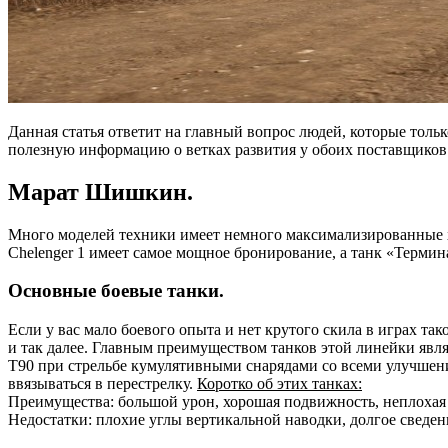
Данная статья ответит на главный вопрос людей, которые тольк
полезную информацию о ветках развития у обоих поставщиков
Марат Шишкин.
Много моделей техники имеет немного максимализированные хар
Chelenger 1 имеет самое мощное бронирование, а танк «Термина
Основные боевые танки.
Если у вас мало боевого опыта и нет крутого скила в играх та
и так далее. Главным преимуществом танков этой линейки явля
Т90 при стрельбе кумулятивными снарядами со всеми улучшения
ввязываться в перестрелку.
Коротко об этих танках:
Преимущества: большой урон, хорошая подвижность, неплохая 
Недостатки: плохие углы вертикальной наводки, долгое сведени