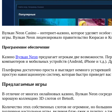
Вулкан Neon Casino – интернет-казино, которое уделяет особо
игры. Вулкан Neon лицензировало правительство Кюрасао и К
Программное обеспечение
Казино
Вулкан Neon
предлагает игрокам две возможности. Перв
компьютеров и мобильных устройств (Android, iPhone и т.д.). 
Платформа достаточно проста и выглядит немного устаревшей
простую навигационную систему, которая быстро приведет вас к
Предлагаемые игры
В отличие от многих онлайновых казино, Вулкан Neon сосредот
хорошую коллекцию 3D слотов от Betsoft.
Количество этих собственных слотов не огромное, но большин
различные настольные игры, включая блэк-джек и рулетку, а та