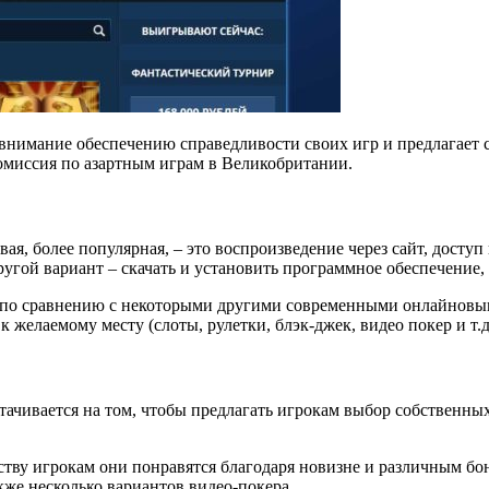
е внимание обеспечению справедливости своих игр и предлагает
омиссия по азартным играм в Великобритании.
ая, более популярная, – это воспроизведение через сайт, досту
Другой вариант – скачать и установить программное обеспечение,
 по сравнению с некоторыми другими современными онлайновыми
 желаемому месту (слоты, рулетки, блэк-джек, видео покер и т.д.
ачивается на том, чтобы предлагать игрокам выбор собственных 
ству игрокам они понравятся благодаря новизне и различным б
кже несколько вариантов видео-покера.