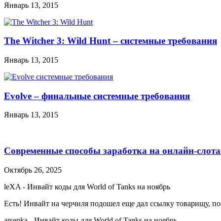
Январь 13, 2015
The Witcher 3: Wild Hunt – системные требования
Январь 13, 2015
Evolve – финальные системные требования
Январь 13, 2015
Современные способы заработка на онлайн-слота
Октябрь 26, 2025
leXA
-
Инвайт коды для World of Tanks на ноябрь
Есть! Инвайт на черчиля подошел еще дал ссылку товарищу, по
arsenka
-
Инвайт коды для World of Tanks на ноябрь