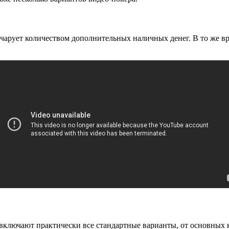
чарует количеством дополнительных наличных денег. В то же в
ключают практически все стандартные варианты, от основных кре