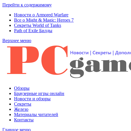
Перейти к содержимому
Новости о Armored Warfare
Все о Might & Magic: Heroes 7
Секреты World of Tanks
Path of Exile Билды
Верхнее меню
Обзоры
Браузерные игры онлайн
Новости и обзоры
Секреты
Железо
Материалы читателей
Контакты
Главное меню