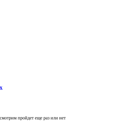
х
смотрим пройдет еще раз или нет