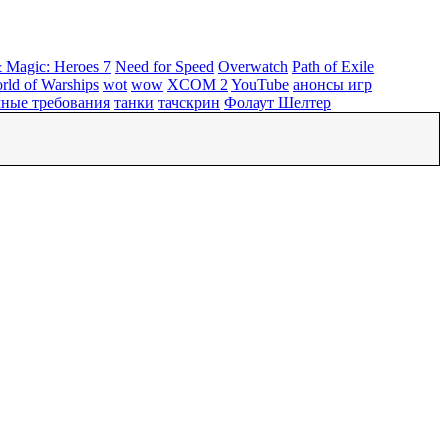
 Magic: Heroes 7
Need for Speed
Overwatch
Path of Exile
rld of Warships
wot
wow
XCOM 2
YouTube
анонсы игр
мные требования
танки
тачскрин
Фолаут Шелтер