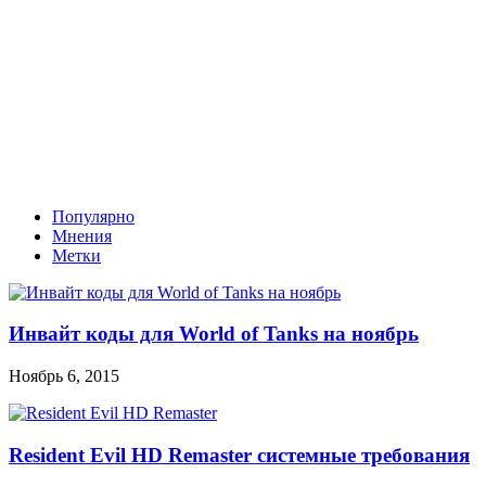
Популярно
Мнения
Метки
Инвайт коды для World of Tanks на ноябрь
Ноябрь 6, 2015
Resident Evil HD Remaster системные требования