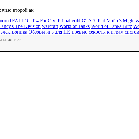
качаю второй ак.
nored
FALLOUT 4
Far Cry: Primal
gold
GTA 5
iPad
Mafia 3
Might &
ancy's The Division
warcraft
World of Tanks
World of Tanks Blitz
Wo
 электроника
Обзоры игр для ПК
превью
секреты к играм
систе
вание дешевле.