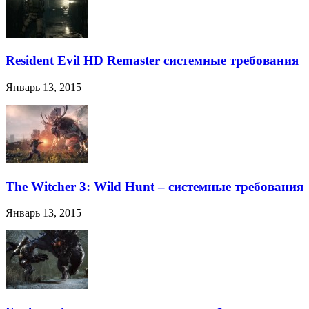
Resident Evil HD Remaster системные требования
Январь 13, 2015
The Witcher 3: Wild Hunt – системные требования
Январь 13, 2015