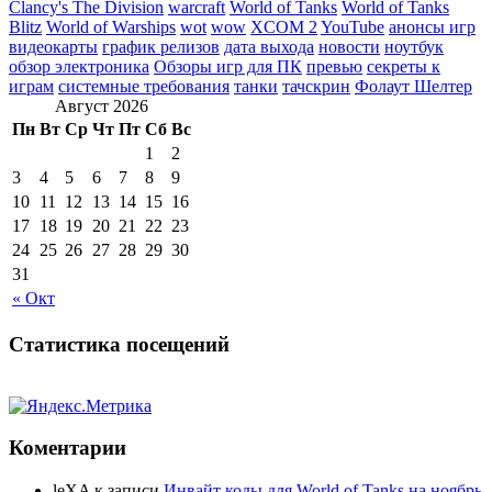
Clancy's The Division
warcraft
World of Tanks
World of Tanks
Blitz
World of Warships
wot
wow
XCOM 2
YouTube
анонсы игр
видеокарты
график релизов
дата выхода
новости
ноутбук
обзор электроника
Обзоры игр для ПК
превью
секреты к
играм
системные требования
танки
тачскрин
Фолаут Шелтер
Август 2026
Пн
Вт
Ср
Чт
Пт
Сб
Вс
1
2
3
4
5
6
7
8
9
10
11
12
13
14
15
16
17
18
19
20
21
22
23
24
25
26
27
28
29
30
31
« Окт
Статистика посещений
Коментарии
leXA
к записи
Инвайт коды для World of Tanks на ноябрь