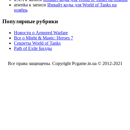
arsenka
к записи
Инвайт коды для World of Tanks на
ноябрь
Популярные рубрики
Новости о Armored Warfare
Все о Might & Magic: Heroes 7
Секреты World of Tanks
Path of Exile Билды
Все права защищены. Copyright Pcgame.in.ua © 2012-2021