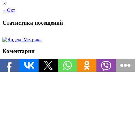
31
« Окт
Статистика посещений
Коментарии
leXA
к записи
Инвайт коды для World of Tanks на ноябрь
arsenka
к записи
Инвайт коды для World of Tanks на
ноябрь
Популярные рубрики
Новости о Armored Warfare
Все о Might & Magic: Heroes 7
Секреты World of Tanks
Path of Exile Билды
Все права защищены. Copyright Pcgame.in.ua © 2012-2021