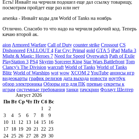
Есть! Инвайт на черчиля подошел еще дал ссылку товарищу,
посмотрим пройдет еще раз или нет
arsenka
-
Инвайт коды для World of Tanks на ноябрь
Отлично. Спасибо то что надо на черчиля рабочий код. Теперь
качаю второй ак.
aion
Armored Warfare
Call of Duty
counter strike
Crossout
CS
Dishonored
FALLOUT 4
Far Cry: Primal
gold
GTA 5
iPad
Mafia 3
Might & Magic: Heroes 7
Need for Speed
Overwatch
Path of Exile
PlayStation 3
PS4
Skyrim
Sorcerer King
Star Wars Battlefront
Tom
Clancy's The Division
warcraft
World of Tanks
World of Tanks
Blitz
World of Warships
wot
wow
XCOM 2
YouTube
анонсы игр
видеокарты
график релизов
дата выхода
новости
ноутбук
обзор электроника
Обзоры игр для ПК
превью
секреты к
играм
системные требования
танки
тачскрин
Фолаут Шелтер
Август 2026
Пн
Вт
Ср
Чт
Пт
Сб
Вс
1
2
3
4
5
6
7
8
9
10
11
12
13
14
15
16
17
18
19
20
21
22
23
24
25
26
27
28
29
30