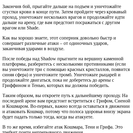
Закончив бой, прыгайте дальше на подъем и уничтожайте
сгустки крови в конце пути. Затем пройдите через кровавый
проход, уничтожьте нескольких врагов и продолжайте идти
дальше на арену, где вам предстоит посражаться с другим
врагом или Shade.
Как вы хорошо знаете, этот соперник довольно быстр и
совершает различные атаки – от одиночных ударов,
заканчивая ударами в воздухе.
После победы над Shadow прыгните на вершину каменной
платформы, разберитесь с несколькими противниками (если
вы уничтожите три с помощью красных кристаллов, появится
синяя сфера) и уничтожите тромб. Уничтожьте рыцарей и
продолжайте двигаться, пока не доберетесь до арены с
Гриффином и Тенью, которых вы должны победить.
Таким образом, вы откроете путь к дальнейшему проходу. На
последней арене вам предстоит встретиться с Грифом, Сиеной
и Кошмаром. Во-первых, важно всегда оставаться в движении
и атаковать Кошмар, потому что полоса здоровья внизу экрана
будет падать только тогда, когда вы атакуете.
В то же время, избегайте атак Кошмара, Тени и Грифа. Это
требует почти непрерывного движения.