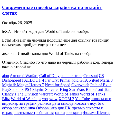
Современные способы заработка на онлайн-
слотах
Октябрь 26, 2025
leXA
-
Инвайт коды для World of Tanks на ноябрь
Есть! Инвайт на черчиля подошел еще дал ссылку товарищу,
посмотрим пройдет еще раз или нет
arsenka
-
Инвайт коды для World of Tanks на ноябрь
Отлично. Спасибо то что надо на черчиля рабочий код. Теперь
качаю второй ак.
aion
Armored Warfare
Call of Duty
counter strike
Crossout
CS
Dishonored
FALLOUT 4
Far Cry: Primal
gold
GTA 5
iPad
Mafia 3
Might & Magic: Heroes 7
Need for Speed
Overwatch
Path of Exile
PlayStation 3
PS4
Skyrim
Sorcerer King
Star Wars Battlefront
Tom
Clancy's The Division
warcraft
World of Tanks
World of Tanks
Blitz
World of Warships
wot
wow
XCOM 2
YouTube
анонсы игр
видеокарты
график релизов
дата выхода
новости
ноутбук
обзор электроника
Обзоры игр для ПК
превью
секреты к
играм
системные требования
танки
тачскрин
Фолаут Шелтер