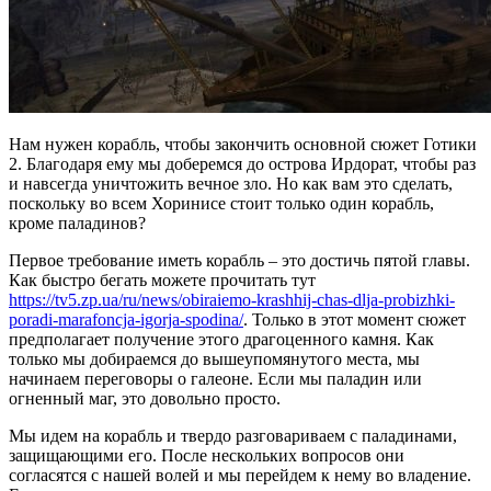
Нам нужен корабль, чтобы закончить основной сюжет Готики
2. Благодаря ему мы доберемся до острова Ирдорат, чтобы раз
и навсегда уничтожить вечное зло. Но как вам это сделать,
поскольку во всем Хоринисе стоит только один корабль,
кроме паладинов?
Первое требование иметь корабль – это достичь пятой главы.
Как быстро бегать можете прочитать тут
https://tv5.zp.ua/ru/news/obiraiemo-krashhij-chas-dlja-probizhki-
poradi-marafoncja-igorja-spodina/
. Только в этот момент сюжет
предполагает получение этого драгоценного камня. Как
только мы добираемся до вышеупомянутого места, мы
начинаем переговоры о галеоне. Если мы паладин или
огненный маг, это довольно просто.
Мы идем на корабль и твердо разговариваем с паладинами,
защищающими его. После нескольких вопросов они
согласятся с нашей волей и мы перейдем к нему во владение.