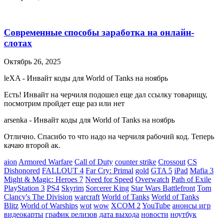
Современные способы заработка на онлайн-
слотах
Октябрь 26, 2025
leXA
-
Инвайт коды для World of Tanks на ноябрь
Есть! Инвайт на черчиля подошел еще дал ссылку товарищу,
посмотрим пройдет еще раз или нет
arsenka
-
Инвайт коды для World of Tanks на ноябрь
Отлично. Спасибо то что надо на черчиля рабочий код. Теперь
качаю второй ак.
aion
Armored Warfare
Call of Duty
counter strike
Crossout
CS
Dishonored
FALLOUT 4
Far Cry: Primal
gold
GTA 5
iPad
Mafia 3
Might & Magic: Heroes 7
Need for Speed
Overwatch
Path of Exile
PlayStation 3
PS4
Skyrim
Sorcerer King
Star Wars Battlefront
Tom
Clancy's The Division
warcraft
World of Tanks
World of Tanks
Blitz
World of Warships
wot
wow
XCOM 2
YouTube
анонсы игр
видеокарты
график релизов
дата выхода
новости
ноутбук