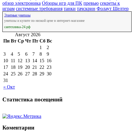
обзор электроника
Обзоры игр для ПК
превью
секреты к
играм
системные требования
танки
тачскрин
Фолаут Шелтер
Элитные унитазы
унитазы и купите по низкой цене в интернет-магазине
сантехника-24.рф
Август 2026
Пн
Вт
Ср
Чт
Пт
Сб
Вс
1
2
3
4
5
6
7
8
9
10
11
12
13
14
15
16
17
18
19
20
21
22
23
24
25
26
27
28
29
30
31
« Окт
Статистика посещений
Коментарии