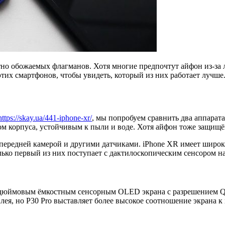
стно обожаемых флагманов. Хотя многие предпочтут айфон из-за 
этих смартфонов, чтобы увидеть, который из них работает лучше
https://skay.ua/441-iphone-xr/
, мы попробуем сравнить два аппарата
м корпуса, устойчивым к пыли и воде. Хотя айфон тоже защищён,
передней камерой и другими датчиками. iPhone XR имеет широк
олько первый из них поступает с дактилоскопическим сенсором н
дюймовым ёмкостным сенсорным OLED экрана с разрешением QHD
лея, но P30 Pro выставляет более высокое соотношение экрана к