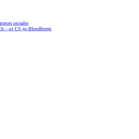
емпион онлайн
ch – от CS до Bloodborne