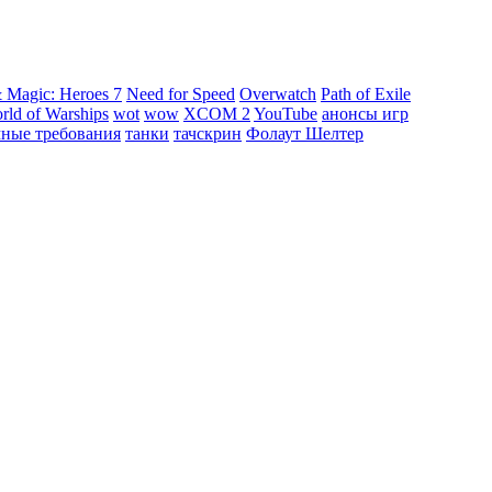
 Magic: Heroes 7
Need for Speed
Overwatch
Path of Exile
rld of Warships
wot
wow
XCOM 2
YouTube
анонсы игр
мные требования
танки
тачскрин
Фолаут Шелтер