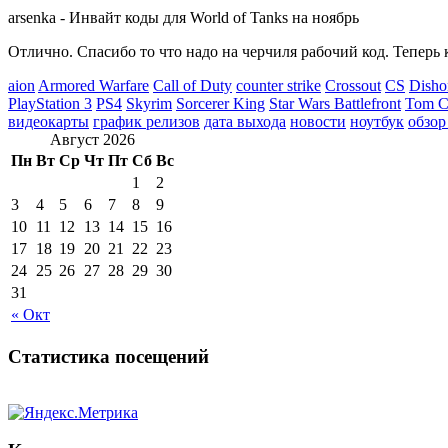
arsenka
-
Инвайт коды для World of Tanks на ноябрь
Отлично. Спасибо то что надо на черчиля рабочий код. Теперь 
aion
Armored Warfare
Call of Duty
counter strike
Crossout
CS
Disho
PlayStation 3
PS4
Skyrim
Sorcerer King
Star Wars Battlefront
Tom Cl
видеокарты
график релизов
дата выхода
новости
ноутбук
обзор
Август 2026
Пн
Вт
Ср
Чт
Пт
Сб
Вс
1
2
3
4
5
6
7
8
9
10
11
12
13
14
15
16
17
18
19
20
21
22
23
24
25
26
27
28
29
30
31
« Окт
Статистика посещений