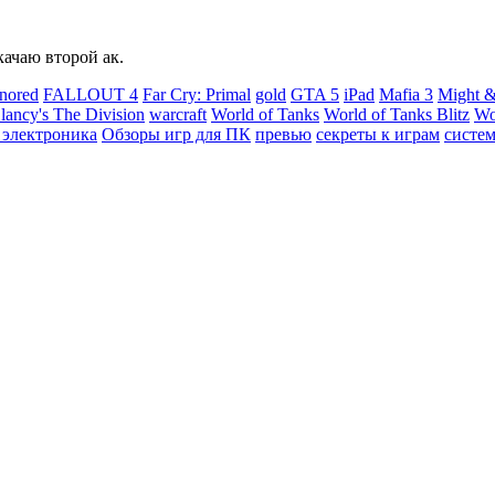
качаю второй ак.
nored
FALLOUT 4
Far Cry: Primal
gold
GTA 5
iPad
Mafia 3
Might &
ancy's The Division
warcraft
World of Tanks
World of Tanks Blitz
Wo
 электроника
Обзоры игр для ПК
превью
секреты к играм
систе