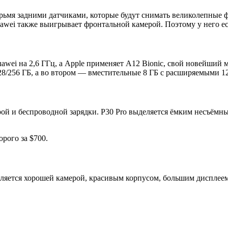
рьмя задними датчиками, которые будут снимать великолепные 
uawei также выигрывает фронтальной камерой. Поэтому у него 
Huawei на 2,6 ГГц, а Apple применяет A12 Bionic, свой новейш
8/256 ГБ, а во втором — вместительные 8 ГБ с расширяемыми 12
й и беспроводной зарядки. P30 Pro выделяется ёмким несъёмным
орого за $700.
ляется хорошей камерой, красивым корпусом, большим дисплеем