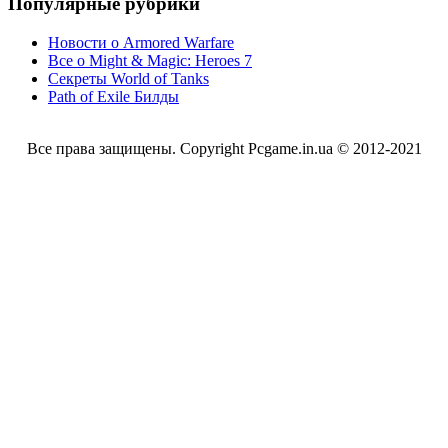
Популярные рубрики
Новости о Armored Warfare
Все о Might & Magic: Heroes 7
Секреты World of Tanks
Path of Exile Билды
Все права защищены. Copyright Pcgame.in.ua © 2012-2021