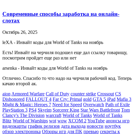
Современные способы заработка на онлайн-
слотах
Октябрь 26, 2025
leXA
-
Инвайт коды для World of Tanks на ноябрь
Есть! Инвайт на черчиля подошел еще дал ссылку товарищу,
посмотрим пройдет еще раз или нет
arsenka
-
Инвайт коды для World of Tanks на ноябрь
Отлично. Спасибо то что надо на черчиля рабочий код. Теперь
качаю второй ак.
aion
Armored Warfare
Call of Duty
counter strike
Crossout
CS
Dishonored
FALLOUT 4
Far Cry: Primal
gold
GTA 5
iPad
Mafia 3
Might & Magic: Heroes 7
Need for Speed
Overwatch
Path of Exile
PlayStation 3
PS4
Skyrim
Sorcerer King
Star Wars Battlefront
Tom
Clancy's The Division
warcraft
World of Tanks
World of Tanks
Blitz
World of Warships
wot
wow
XCOM 2
YouTube
анонсы игр
видеокарты
график релизов
дата выхода
новости
ноутбук
обзор электроника
Обзоры игр для ПК
превью
секреты к