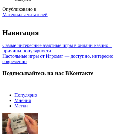
Опубликовано в
Материалы читателей
Навигация
Самые интересные азартные игры в онлайн-казино –
причины популярности
Настольные игры от Игромаг — доступно, интересно,
современно
Подписывайтесь на нас ВКонтакте
Популярно
Мнения
Метки