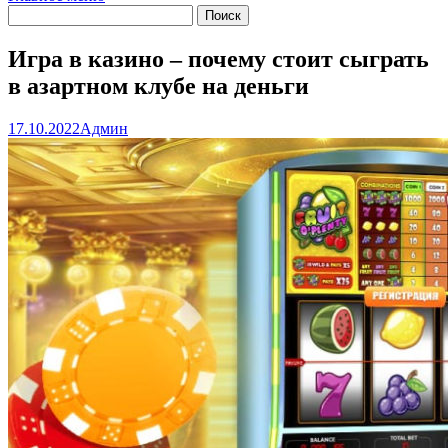
Игра в казино – почему стоит сыграть
в азартном клубе на деньги
17.10.2022
Админ