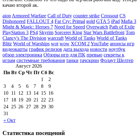
качаю второй ак.
aion
Armored Warfare
Call of Duty
counter strike
Crossout
CS
Dishonored
FALLOUT 4
Far Cry: Primal
gold
GTA 5
iPad
Mafia 3
Might & Magic: Heroes 7
Need for Speed
Overwatch
Path of Exile
PlayStation 3
PS4
Skyrim
Sorcerer King
Star Wars Battlefront
Tom
Clancy's The Division
warcraft
World of Tanks
World of Tanks
Blitz
World of Warships
wot
wow
XCOM 2
YouTube
анонсы игр
видеокарты
график релизов
дата выхода
новости
ноутбук
обзор электроника
Обзоры игр для ПК
превью
секреты к
играм
системные требования
танки
тачскрин
Фолаут Шелтер
Август 2026
Пн
Вт
Ср
Чт
Пт
Сб
Вс
1
2
3
4
5
6
7
8
9
10
11
12
13
14
15
16
17
18
19
20
21
22
23
24
25
26
27
28
29
30
31
« Окт
Статистика посещений