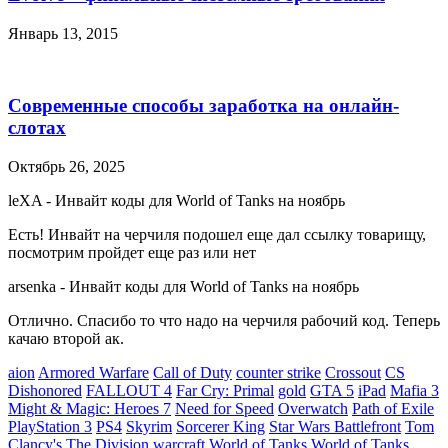
Январь 13, 2015
Современные способы заработка на онлайн-
слотах
Октябрь 26, 2025
leXA
-
Инвайт коды для World of Tanks на ноябрь
Есть! Инвайт на черчиля подошел еще дал ссылку товарищу,
посмотрим пройдет еще раз или нет
arsenka
-
Инвайт коды для World of Tanks на ноябрь
Отлично. Спасибо то что надо на черчиля рабочий код. Теперь
качаю второй ак.
aion
Armored Warfare
Call of Duty
counter strike
Crossout
CS
Dishonored
FALLOUT 4
Far Cry: Primal
gold
GTA 5
iPad
Mafia 3
Might & Magic: Heroes 7
Need for Speed
Overwatch
Path of Exile
PlayStation 3
PS4
Skyrim
Sorcerer King
Star Wars Battlefront
Tom
Clancy's The Division
warcraft
World of Tanks
World of Tanks