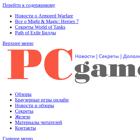
Перейти к содержимому
Новости о Armored Warfare
Все о Might & Magic: Heroes 7
Секреты World of Tanks
Path of Exile Билды
Верхнее меню
Обзоры
Браузерные игры онлайн
Новости и обзоры
Секреты
Железо
Материалы читателей
Контакты
Главное меню