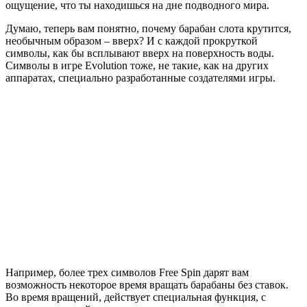
ощущение, что ты находишься на дне подводного мира.
Думаю, теперь вам понятно, почему барабан слота крутится,
необычным образом – вверх? И с каждой прокруткой
символы, как бы всплывают вверх на поверхность воды.
Символы в игре Evolution тоже, не такие, как на других
аппаратах, специально разработанные создателями игры.
Например, более трех символов Free Spin дарят вам
возможность некоторое время вращать барабаны без ставок.
Во время вращений, действует специальная функция, с