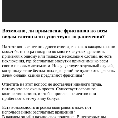
Возможно, ли применение фриспинов ко всем
видам слотов или существуют ограничения?
На этот вопрос нет ни одного ответа, так как в каждом казино
может быть по-разному, но во многих случаях фриспины
применяя к одному или только к нескольким слотам, но есть
исключения, где бесплатные закрутки применимы ко всем
своим игровым автоматам. Но существует отдельный случай,
когда получение бесплатных вращений не нужно отыгрывать.
Зачем онлайн казино предлагают фриспины?
Ответить на этот вопрос не доставляет никакого труда,
потому что все очень просто. Существует огромное
количество казино, и чтобы привлечь клиентов они
прибегают к этому виду бонуса.
Есть возможность игрокам выигрывать джек-пот
использованием бесплатных вращений?
В каждом онлайн казино своя политика. В некоторых вы