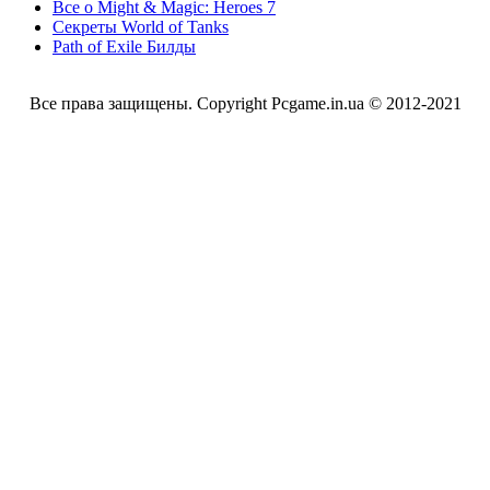
Все о Might & Magic: Heroes 7
Секреты World of Tanks
Path of Exile Билды
Все права защищены. Copyright Pcgame.in.ua © 2012-2021