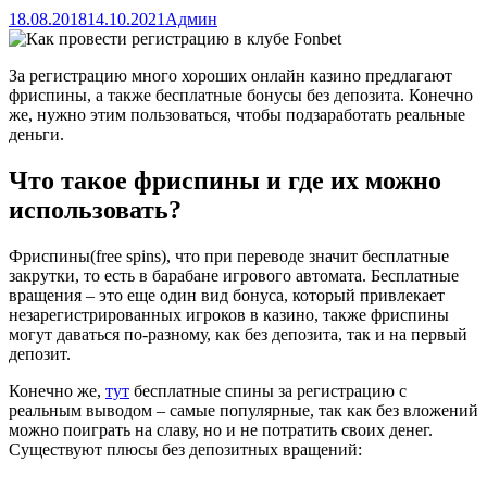
18.08.2018
14.10.2021
Админ
За регистрацию много хороших онлайн казино предлагают
фриспины, а также бесплатные бонусы без депозита. Конечно
же, нужно этим пользоваться, чтобы подзаработать реальные
деньги.
Что такое фриспины и где их можно
использовать?
Фриспины(free spins), что при переводе значит бесплатные
закрутки, то есть в барабане игрового автомата. Бесплатные
вращения – это еще один вид бонуса, который привлекает
незарегистрированных игроков в казино, также фриспины
могут даваться по-разному, как без депозита, так и на первый
депозит.
Конечно же,
тут
бесплатные спины за регистрацию с
реальным выводом – самые популярные, так как без вложений
можно поиграть на славу, но и не потратить своих денег.
Существуют плюсы без депозитных вращений: