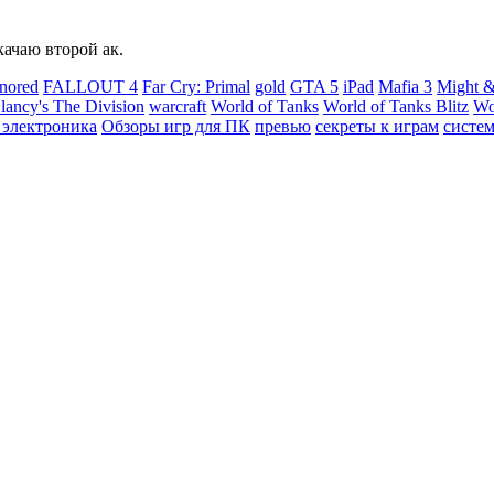
качаю второй ак.
nored
FALLOUT 4
Far Cry: Primal
gold
GTA 5
iPad
Mafia 3
Might &
ancy's The Division
warcraft
World of Tanks
World of Tanks Blitz
Wo
 электроника
Обзоры игр для ПК
превью
секреты к играм
систе