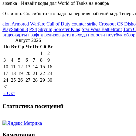
arsenka
-
Инвайт коды для World of Tanks на ноябрь
Отлично. Спасибо то что надо на черчиля рабочий код. Теперь 
aion
Armored Warfare
Call of Duty
counter strike
Crossout
CS
Disho
PlayStation 3
PS4
Skyrim
Sorcerer King
Star Wars Battlefront
Tom Cl
видеокарты
график релизов
дата выхода
новости
ноутбук
обзор
Август 2026
Пн
Вт
Ср
Чт
Пт
Сб
Вс
1
2
3
4
5
6
7
8
9
10
11
12
13
14
15
16
17
18
19
20
21
22
23
24
25
26
27
28
29
30
31
« Окт
Статистика посещений
Коментарии