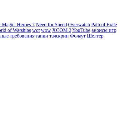
 Magic: Heroes 7
Need for Speed
Overwatch
Path of Exile
rld of Warships
wot
wow
XCOM 2
YouTube
анонсы игр
мные требования
танки
тачскрин
Фолаут Шелтер