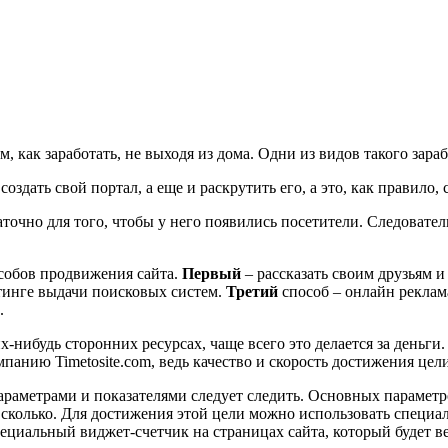
 как заработать, не выходя из дома. Одни из видов такого зараб
оздать свой портал, а еще и раскрутить его, а это, как правило,
аточно для того, чтобы у него появились посетители. Следовате
особов продвижения сайта.
Первый
– рассказать своим друзьям и
йтинге выдачи поисковых систем.
Третий
способ – онлайн реклам
.
х-нибудь сторонних ресурсах, чаще всего это делается за деньги
панию Timetosite.com, ведь качество и скорость достижения цел
 параметрами и показателями следует следить. Основных парамет
 то сколько. Для достижения этой цели можно использовать спец
циальный виджет-счетчик на страницах сайта, который будет ве