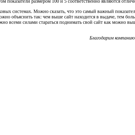
том показатели размером 100 и 5 соответственно являются отлич
вых системах. Можно сказать, что это самый важный показатель,
ожно объяснить так: чем выше сайт находится в выдаче, тем боль
но всеми силами стараться поднимать свой сайт как можно выше,
Благодарим компани