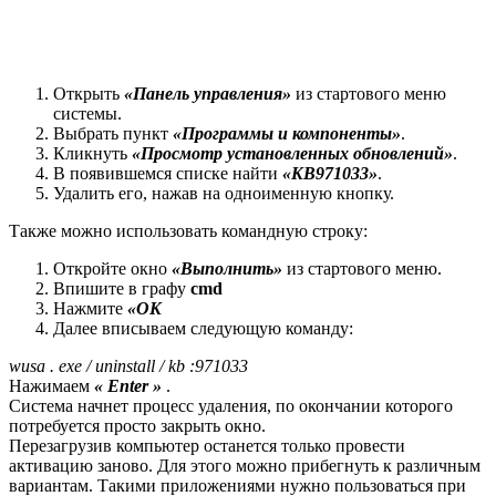
Открыть
«Панель управления»
из стартового меню
системы.
Выбрать пункт
«Программы и компоненты»
.
Кликнуть
«Просмотр установленных обновлений»
.
В появившемся списке найти
«
KB
971033»
.
Удалить его, нажав на одноименную кнопку.
Также можно использовать командную строку:
Откройте окно
«Выполнить»
из стартового меню.
Впишите в графу
cmd
Нажмите
«
OK
Далее вписываем следующую команду:
wusa
.
exe
/
uninstall
/
kb
:971033
Нажимаем
«
Enter
»
.
Система начнет процесс удаления, по окончании которого
потребуется просто закрыть окно.
Перезагрузив компьютер останется только провести
активацию заново. Для этого можно прибегнуть к различным
вариантам. Такими приложениями нужно пользоваться при