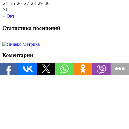
24
25
26
27
28
29
30
31
« Окт
Статистика посещений
Коментарии
leXA
к записи
Инвайт коды для World of Tanks на ноябрь
arsenka
к записи
Инвайт коды для World of Tanks на
ноябрь
Популярные рубрики
Новости о Armored Warfare
Все о Might & Magic: Heroes 7
Секреты World of Tanks
Path of Exile Билды