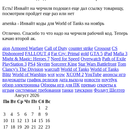
Есть! Инвайт на черчиля подошел еще дал ссылку товарищу,
посмотрим пройдет еще раз или нет
arsenka
-
Инвайт коды для World of Tanks на ноябрь
Отлично. Спасибо то что надо на черчиля рабочий код. Теперь
качаю второй ак.
aion
Armored Warfare
Call of Duty
counter strike
Crossout
CS
Dishonored
FALLOUT 4
Far Cry: Primal
gold
GTA 5
iPad
Mafia 3
Might & Magic: Heroes 7
Need for Speed
Overwatch
Path of Exile
PlayStation 3
PS4
Skyrim
Sorcerer King
Star Wars Battlefront
Tom
Clancy's The Division
warcraft
World of Tanks
World of Tanks
Blitz
World of Warships
wot
wow
XCOM 2
YouTube
анонсы игр
видеокарты
график релизов
дата выхода
новости
ноутбук
обзор электроника
Обзоры игр для ПК
превью
секреты к
играм
системные требования
танки
тачскрин
Фолаут Шелтер
Август 2026
Пн
Вт
Ср
Чт
Пт
Сб
Вс
1
2
3
4
5
6
7
8
9
10
11
12
13
14
15
16
17
18
19
20
21
22
23