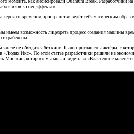
го момента, как анонсировали Quantum Break. Разработчики на 
работчиков к спецэффектам.
 героя со временем пространство ведёт себя магическим образом.
 мы имеем возможность лицезреть процесс создания машины врем
о играбельны.
ом числе не обходится без кино. Были приглашены актёры, с кот
в «Людях Икс». По этой статье разработчики решили не экономи
ик Монаган, которого мы могли видеть во «Властелине колец» и 