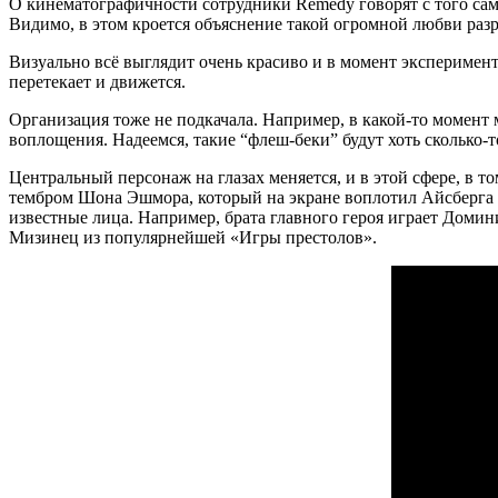
О кинематографичности сотрудники Remedy говорят с того само
Видимо, в этом кроется объяснение такой огромной любви раз
Визуально всё выглядит очень красиво и в момент эксперимента
перетекает и движется.
Организация тоже не подкачала. Например, в какой-то момент
воплощения. Надеемся, такие “флеш-беки” будут хоть сколько-т
Центральный персонаж на глазах меняется, и в этой сфере, в т
тембром Шона Эшмора, который на экране воплотил Айсберга 
известные лица. Например, брата главного героя играет Домин
Мизинец из популярнейшей «Игры престолов».