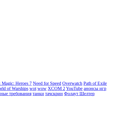
 Magic: Heroes 7
Need for Speed
Overwatch
Path of Exile
rld of Warships
wot
wow
XCOM 2
YouTube
анонсы игр
мные требования
танки
тачскрин
Фолаут Шелтер