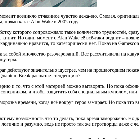
т момент возникло отчаянное чувство дежа-вю. Смелая, оригина
, прямо как с Alan Wake в 2005 году.
аботку которого сопровождало такое количество трудностей, сраз
с кипит. Но один момент с Alan Wake её всё-таки роднит – появ
 кардинально нравится, то категорически нет. Показ на Gamescom
лёк за собой множество разочарований. Все рассчитывали на ка
 шутеры.
враг действуют значительно шустрее, чем на прошлогоднем показ
з Quantum Break расшатает тенденцию?
рию и то, что с этой материей можно вытворять. Но пока обходи
 соперником, и чтобы защитить себя специальным куполом, или
аморозка времени, когда всё вокруг героя замирает. Но пока это 
т ему возможность что-то делать, пока время заморожено. Но да
ют логично и разумно, ведь не просто так же игротворцы даже с