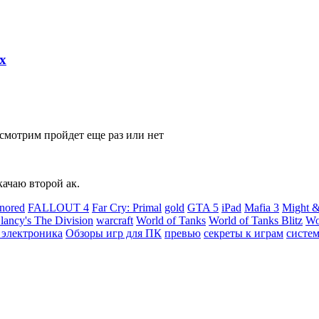
х
смотрим пройдет еще раз или нет
качаю второй ак.
nored
FALLOUT 4
Far Cry: Primal
gold
GTA 5
iPad
Mafia 3
Might &
ancy's The Division
warcraft
World of Tanks
World of Tanks Blitz
Wo
 электроника
Обзоры игр для ПК
превью
секреты к играм
систе