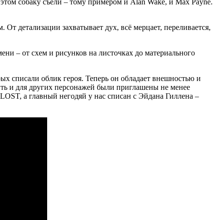
этом собаку съели – тому примером и Alan Wake, и Max Payne.
 От детализации захватывает дух, всё мерцает, переливается,
ени – от схем и рисунков на листочках до материального
орых списали облик героя. Теперь он обладает внешностью и
ть и для других персонажей были приглашены не менее
LOST, а главный негодяй у нас списан с Эйдана Гиллена –