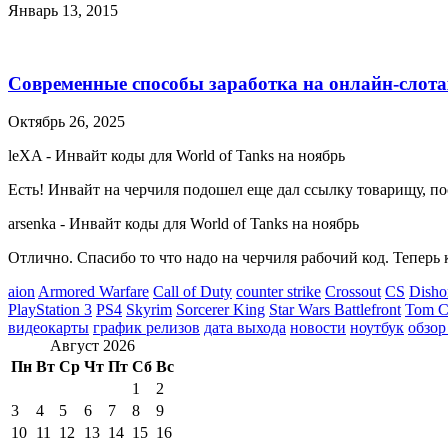
Январь 13, 2015
Современные способы заработка на онлайн-слота
Октябрь 26, 2025
leXA
-
Инвайт коды для World of Tanks на ноябрь
Есть! Инвайт на черчиля подошел еще дал ссылку товарищу, по
arsenka
-
Инвайт коды для World of Tanks на ноябрь
Отлично. Спасибо то что надо на черчиля рабочий код. Теперь 
aion
Armored Warfare
Call of Duty
counter strike
Crossout
CS
Disho
PlayStation 3
PS4
Skyrim
Sorcerer King
Star Wars Battlefront
Tom Cl
видеокарты
график релизов
дата выхода
новости
ноутбук
обзор
Август 2026
Пн
Вт
Ср
Чт
Пт
Сб
Вс
1
2
3
4
5
6
7
8
9
10
11
12
13
14
15
16