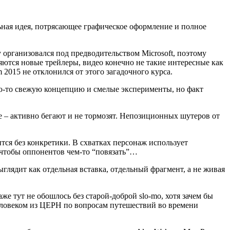
льная идея, потрясающее графическое оформление и полное
у организовался под предводительством Microsoft, поэтому
ляются новые трейлеры, видео конечно не такие интересные как
 2015 не отклонился от этого загадочного курса.
кую-то свежую концепцию и смелые эксперименты, но факт
е – активно бегают и не тормозят. Непозиционных шутеров от
тся без конкретики. В схватках персонаж использует
 чтобы оппонентов чем-то “повязать”…
выглядит как отдельная вставка, отдельный фрагмент, а не живая
же тут не обошлось без старой-доброй slo-mo, хотя зачем бы
 человеком из ЦЕРН по вопросам путешествий во времени