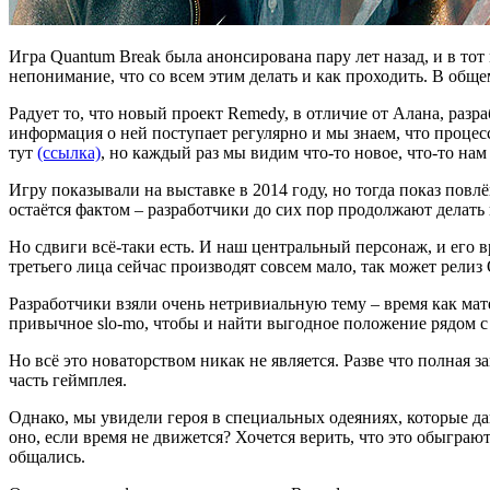
Игра Quantum Break была анонсирована пару лет назад, и в то
непонимание, что со всем этим делать и как проходить. В общем
Радует то, что новый проект Remedy, в отличие от Алана, разр
информация о ней поступает регулярно и мы знаем, что процес
тут
(ссылка)
, но каждый раз мы видим что-то новое, что-то нам
Игру показывали на выставке в 2014 году, но тогда показ пов
остаётся фактом – разработчики до сих пор продолжают делать
Но сдвиги всё-таки есть. И наш центральный персонаж, и его 
третьего лица сейчас производят совсем мало, так может рели
Разработчики взяли очень нетривиальную тему – время как мате
привычное slo-mo, чтобы и найти выгодное положение рядом с
Но всё это новаторством никак не является. Разве что полная з
часть геймплея.
Однако, мы увидели героя в специальных одеяниях, которые даю
оно, если время не движется? Хочется верить, что это обыгра
общались.