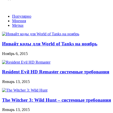
Популярно
Мнения
Метки
Инвайт коды для World of Tanks на ноябрь
Ноябрь 6, 2015
Resident Evil HD Remaster системные требования
Январь 13, 2015
The Witcher 3: Wild Hunt – системные требования
Январь 13, 2015