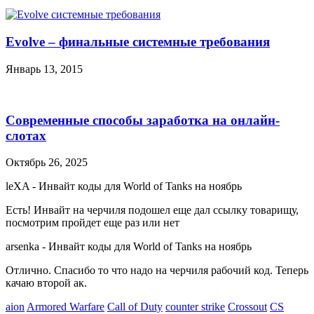
Evolve – финальные системные требования
Январь 13, 2015
Современные способы заработка на онлайн-
слотах
Октябрь 26, 2025
leXA
-
Инвайт коды для World of Tanks на ноябрь
Есть! Инвайт на черчиля подошел еще дал ссылку товарищу,
посмотрим пройдет еще раз или нет
arsenka
-
Инвайт коды для World of Tanks на ноябрь
Отлично. Спасибо то что надо на черчиля рабочий код. Теперь
качаю второй ак.
aion
Armored Warfare
Call of Duty
counter strike
Crossout
CS