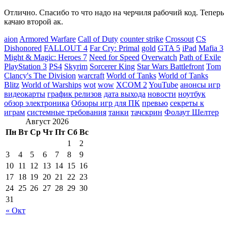
Отлично. Спасибо то что надо на черчиля рабочий код. Теперь
качаю второй ак.
aion
Armored Warfare
Call of Duty
counter strike
Crossout
CS
Dishonored
FALLOUT 4
Far Cry: Primal
gold
GTA 5
iPad
Mafia 3
Might & Magic: Heroes 7
Need for Speed
Overwatch
Path of Exile
PlayStation 3
PS4
Skyrim
Sorcerer King
Star Wars Battlefront
Tom
Clancy's The Division
warcraft
World of Tanks
World of Tanks
Blitz
World of Warships
wot
wow
XCOM 2
YouTube
анонсы игр
видеокарты
график релизов
дата выхода
новости
ноутбук
обзор электроника
Обзоры игр для ПК
превью
секреты к
играм
системные требования
танки
тачскрин
Фолаут Шелтер
Август 2026
Пн
Вт
Ср
Чт
Пт
Сб
Вс
1
2
3
4
5
6
7
8
9
10
11
12
13
14
15
16
17
18
19
20
21
22
23
24
25
26
27
28
29
30
31
« Окт