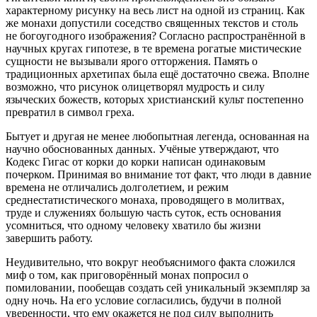
характерному рисунку на весь лист на одной из страниц. Как
же монахи допустили соседство священных текстов и столь
не богоугодного изображения? Согласно распространённой в
научных кругах гипотезе, в те времена рогатые мистические
сущности не вызывали ярого отторжения. Память о
традиционных архетипах была ещё достаточно свежа. Вполне
возможно, что рисунок олицетворял мудрость и силу
языческих божеств, которых христианский культ постепенно
превратил в символ греха.
Бытует и другая не менее любопытная легенда, основанная на
научно обоснованных данных. Учёные утверждают, что
Кодекс
Гигас
от корки до корки написан одинаковым
почерком. Принимая во внимание тот факт, что люди в давние
времена не отличались долголетием, и режим
среднестатистического монаха, проводящего в молитвах,
труде и
служениях
большую часть суток, есть основания
усомниться, что одному человеку хватило бы жизни
завершить работу.
Неудивительно, что вокруг необъяснимого факта сложился
миф о том, как приговорённый монах попросил о
помиловании, пообещав создать сей уникальный экземпляр за
одну ночь. На его условие согласились, будучи в полной
уверенности, что ему окажется не под силу выполнить