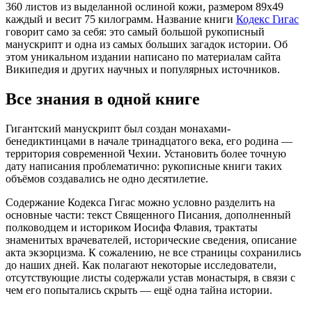
360 листов из выделанной ослиной кожи, размером 89х49
каждый
и
вес
и
т 75 килограмм.
Название книги
Кодекс Гигас
говорит с
амо за себя:
это самый большой рукописный
манускрипт и одна из сам
ых больших
загадок
истории. О
б
этом уникальном издании
написано по материалам сайта
Википедия
и других научных и популярных источников.
Все знания в одной книге
Гигантский манускрипт был создан монахами-
бенедиктинцами в начале тринадцатого века, его родина —
территория современной Чехии. Установить более точную
дату написания проблематично: рукописные книги таких
объёмов создавались не одно десятилетие.
Содержание Кодекса
Гигас
можно условно разделить на
основные части: текст Священного Писания, дополненный
полководцем и историком Иосифа
Флавия
, трактаты
знаменитых врачевателей, исторические сведения, описание
акта
экзорцизма
. К сожалению, не все страницы сохранились
до наших дней. Как полагают некоторые исследователи,
отсутствующие листы содержали устав монастыря, в связи с
чем его попытались скрыть — ещё одна тайна истории.