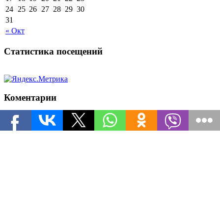
24
25
26
27
28
29
30
31
« Окт
Статистика посещений
Коментарии
leXA
к записи
Инвайт коды для World of Tanks на ноябрь
arsenka
к записи
Инвайт коды для World of Tanks на
ноябрь
Популярные рубрики
Новости о Armored Warfare
Все о Might & Magic: Heroes 7
Секреты World of Tanks
Path of Exile Билды