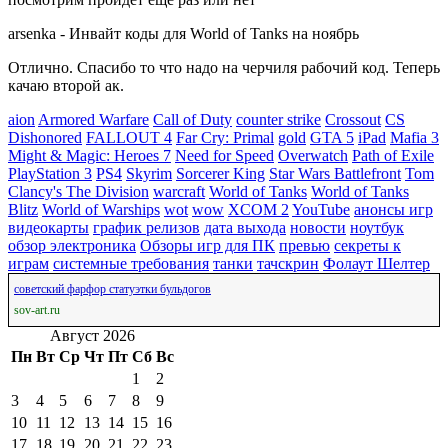
arsenka
-
Инвайт коды для World of Tanks на ноябрь
Отлично. Спасибо то что надо на черчиля рабочий код. Теперь
качаю второй ак.
aion
Armored Warfare
Call of Duty
counter strike
Crossout
CS
Dishonored
FALLOUT 4
Far Cry: Primal
gold
GTA 5
iPad
Mafia 3
Might & Magic: Heroes 7
Need for Speed
Overwatch
Path of Exile
PlayStation 3
PS4
Skyrim
Sorcerer King
Star Wars Battlefront
Tom
Clancy's The Division
warcraft
World of Tanks
World of Tanks
Blitz
World of Warships
wot
wow
XCOM 2
YouTube
анонсы игр
видеокарты
график релизов
дата выхода
новости
ноутбук
обзор электроника
Обзоры игр для ПК
превью
секреты к
играм
системные требования
танки
тачскрин
Фолаут Шелтер
советский фарфор статуэтки бульдогов
sov-art.ru
Август 2026
Пн
Вт
Ср
Чт
Пт
Сб
Вс
1
2
3
4
5
6
7
8
9
10
11
12
13
14
15
16
17
18
19
20
21
22
23