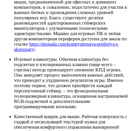
мыши, предназначенной для офисных и домашних
компьютеров, к сожалению, недостаточно для участия в
важных битвах и прохождения сложных уровней
популярных игр. Благо, существуют десятки
разновидностей адаптированных геймерских
манипуляторов с улучшенными техническими
характеристиками. Мышки для игровых ПК и любая
другая компьютерная периферия доступна для заказа по
ссылке
https://shonada.com/kompyuternaya-periferiya-i-
aksessuary/
.
Игровые клавиатуры. Обычная клавиатура без
подсветки и изолированных клавиш (чаще всего –
стрелок) иногда провоцирует снижение КПД игрока.
Она замедляет процесс выполнения важных действий,
что приводит к ухудшению результатов игры. Именно
поэтому первое, что должен приобрести каждый
перспективный геймер, – это функциональная
полноразмерная клавиатура, оснащенная настраиваемой
RGB-подсветкой и дополнительными
программируемыми кнопками.
Качественный коврик для мыши. Рабочая поверхность с
гладкой и нескользящей текстурой нужна для
обеспечения комфортного управления маневренной