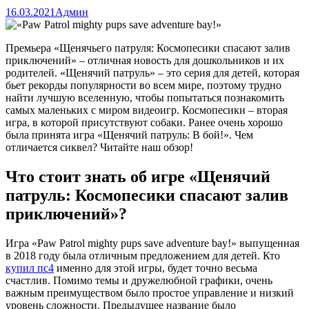
16.03.2021
Админ
Премьера «Щенячьего патруля: Космопесики спасают залив
приключений» – отличная новость для дошкольников и их
родителей. «Щенячий патруль» – это серия для детей, которая
бьет рекорды популярности во всем мире, поэтому трудно
найти лучшую вселенную, чтобы попытаться познакомить
самых маленьких с миром видеоигр. Космопесики – вторая
игра, в которой присутствуют собаки. Ранее очень хорошо
была принята игра «Щенячий патруль: В бой!». Чем
отличается сиквел? Читайте наш обзор!
Что стоит знать об игре «Щенячий
патруль: Космопесики спасают залив
приключений»?
Игра «Paw Patrol mighty pups save adventure bay!» выпущенная
в 2018 году была отличным предложением для детей. Кто
купил пс4
именно для этой игры, будет точно весьма
счастлив. Помимо темы и дружелюбной графики, очень
важным преимуществом было простое управление и низкий
уровень сложности. Предыдущее название было