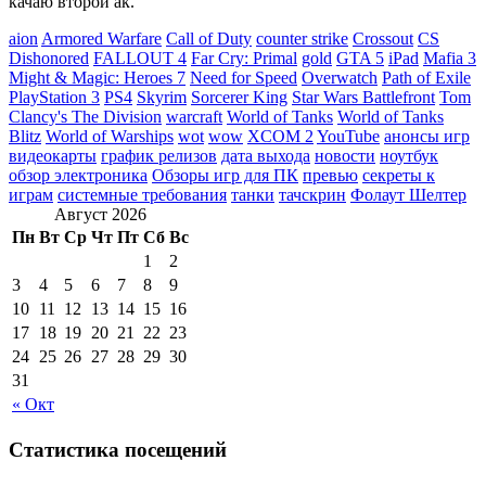
качаю второй ак.
aion
Armored Warfare
Call of Duty
counter strike
Crossout
CS
Dishonored
FALLOUT 4
Far Cry: Primal
gold
GTA 5
iPad
Mafia 3
Might & Magic: Heroes 7
Need for Speed
Overwatch
Path of Exile
PlayStation 3
PS4
Skyrim
Sorcerer King
Star Wars Battlefront
Tom
Clancy's The Division
warcraft
World of Tanks
World of Tanks
Blitz
World of Warships
wot
wow
XCOM 2
YouTube
анонсы игр
видеокарты
график релизов
дата выхода
новости
ноутбук
обзор электроника
Обзоры игр для ПК
превью
секреты к
играм
системные требования
танки
тачскрин
Фолаут Шелтер
Август 2026
Пн
Вт
Ср
Чт
Пт
Сб
Вс
1
2
3
4
5
6
7
8
9
10
11
12
13
14
15
16
17
18
19
20
21
22
23
24
25
26
27
28
29
30
31
« Окт
Статистика посещений