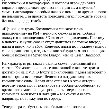
классическим платформером, в котором игрок двигался
вправо и преодолевал препятствия, прыгая, а в нужный
момент активировал особый навык с помощью других кнопок
на планшете. Эта простота позволяла легко проходить уровни
без помощи родителей.
«Щенячий патруль: Космопесики спасают залив
приключений» на PS4 – немного сложная игра. Собаки
движутся в полноценном 3D во всех направлениях. Поэтому
в поисках закуски собака будет двигаться не только вперед,
назад и вверх, но и вбок. Конечно, платы по-прежнему имеют
свои ограничения, и здесь сложно заблудиться, но конвенция
больше похожа на Spyro the Dragon, чем на Crash Bandicoot.
На характер игры также повлиял сюжет, основанный на
сказке «Космопесики», ранее показанной в кинотеатрах и
доступной на DVD. В Бухту Приключений падает метеорит, и
после взрыва все щенки Щенячьего патруля получают
космические силы. Новая игра отсылает к этой истории,
поэтому герои могут активировать особые способности во
время своих миссий – суперскорость, сверхсила или
космонавт. Меняются и локации – мы сможем бегать,
например, по пляжу или по городу.
Теперь игра требует немного большей ловкости и