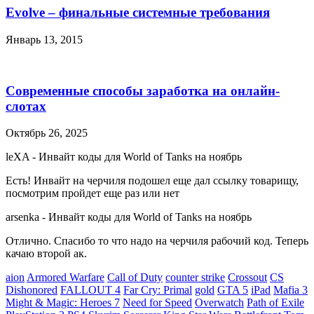
Evolve – финальные системные требования
Январь 13, 2015
Современные способы заработка на онлайн-
слотах
Октябрь 26, 2025
leXA
-
Инвайт коды для World of Tanks на ноябрь
Есть! Инвайт на черчиля подошел еще дал ссылку товарищу,
посмотрим пройдет еще раз или нет
arsenka
-
Инвайт коды для World of Tanks на ноябрь
Отлично. Спасибо то что надо на черчиля рабочий код. Теперь
качаю второй ак.
aion
Armored Warfare
Call of Duty
counter strike
Crossout
CS
Dishonored
FALLOUT 4
Far Cry: Primal
gold
GTA 5
iPad
Mafia 3
Might & Magic: Heroes 7
Need for Speed
Overwatch
Path of Exile