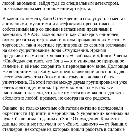
любой аномалии, зайдя туда со специальным детектором,
показывающим местоположение артефакта.
В какой-то момент, Зона Отчуждения из полупустого места с
аномалиями, мутантами и артефактами превратилась в
собственный мир со своими негласными правилами и
законами. В ЧАЭС можно найти как сталкеров-одиночек,
охотящихся за артефактами и потом продающих их местным
торговцам, так и местные группировки со своими взглядами
на само существование Зоны Отчуждения. Яркими
представителями оных являются «Свобода» и «Долг». Члены
«Свободы» считают, что Зона — это уникальное природное
явление, и её надо сохранить в первозданном виде. Долговцы
же воспринимают Зону, как представляющий опасность для
всего человечества объект, и поэтому она должна быть
уничтожена. На этой почве между двумя группировками уже
очень долго идёт война. Причем во многих местах все
настолько отлажено, что даже имеется возможность достать
абсолютно любой предмет, не смотря на его редкость.
Однако, не только местные обитатели активно исследовали
окрестности Припяти и Чернобыля. У украинских военных на
руках было немало данных о Зоне Отчуждения. Какие-то
данные военные получали от учёных, какие-то — от бывших
сталкеров, некоторые из которых пошли работать в силовые