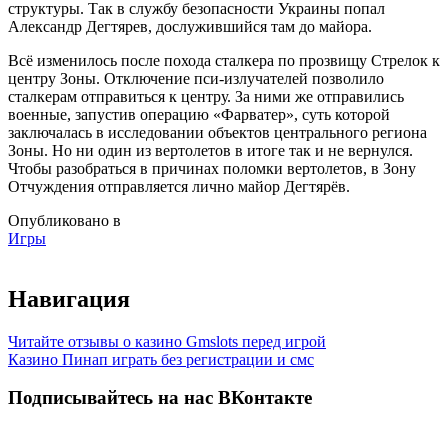
структуры. Так в службу безопасности Украины попал
Александр Дегтярев, дослужившийся там до майора.
Всё изменилось после похода сталкера по прозвищу Стрелок к
центру Зоны. Отключение пси-излучателей позволило
сталкерам отправиться к центру. За ними же отправились
военные, запустив операцию «Фарватер», суть которой
заключалась в исследовании объектов центрального региона
Зоны. Но ни один из вертолетов в итоге так и не вернулся.
Чтобы разобраться в причинах поломки вертолетов, в Зону
Отчуждения отправляется лично майор Дегтярёв.
Опубликовано в
Игры
Навигация
Читайте отзывы о казино Gmslots перед игрой
Казино Пинап играть без регистрации и смс
Подписывайтесь на нас ВКонтакте