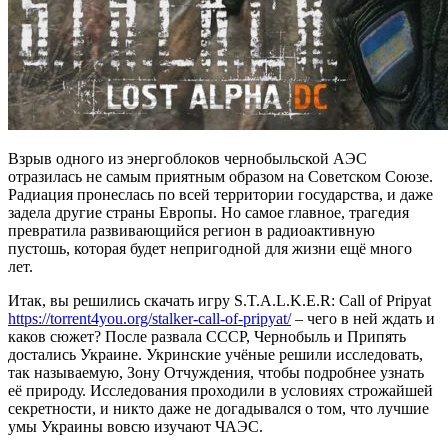
Взрыв одного из энергоблоков чернобыльской АЭС
отразилась не самым приятным образом на Советском Союзе.
Радиация пронеслась по всей территории государства, и даже
задела другие страны Европы. Но самое главное, трагедия
превратила развивающийся регион в радиоактивную
пустошь, которая будет непригодной для жизни ещё много
лет.
Итак, вы решились скачать игру S.T.A.L.K.E.R: Call of Pripyat
https://torrent4you.org/stalker-call-of-pripyat/
– чего в ней ждать и
каков сюжет? После развала СССР, Чернобыль и Припять
достались Украине. Укринские учёные решили исследовать,
так называемую, Зону Отчуждения, чтобы подробнее узнать
её природу. Исследования проходили в условиях строжайшей
секретности, и никто даже не догадывался о том, что лучшие
умы Украины вовсю изучают ЧАЭС.