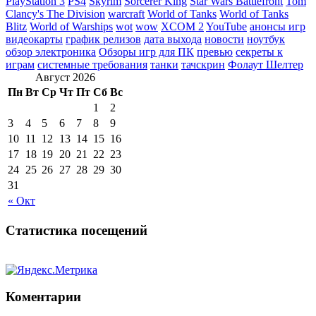
PlayStation 3
PS4
Skyrim
Sorcerer King
Star Wars Battlefront
Tom
Clancy's The Division
warcraft
World of Tanks
World of Tanks
Blitz
World of Warships
wot
wow
XCOM 2
YouTube
анонсы игр
видеокарты
график релизов
дата выхода
новости
ноутбук
обзор электроника
Обзоры игр для ПК
превью
секреты к
играм
системные требования
танки
тачскрин
Фолаут Шелтер
Август 2026
Пн
Вт
Ср
Чт
Пт
Сб
Вс
1
2
3
4
5
6
7
8
9
10
11
12
13
14
15
16
17
18
19
20
21
22
23
24
25
26
27
28
29
30
31
« Окт
Статистика посещений
Коментарии