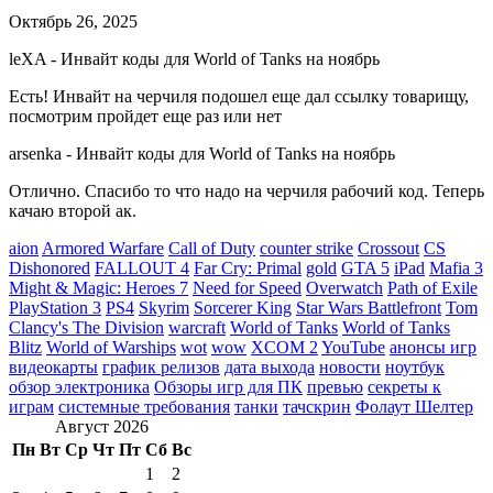
Октябрь 26, 2025
leXA
-
Инвайт коды для World of Tanks на ноябрь
Есть! Инвайт на черчиля подошел еще дал ссылку товарищу,
посмотрим пройдет еще раз или нет
arsenka
-
Инвайт коды для World of Tanks на ноябрь
Отлично. Спасибо то что надо на черчиля рабочий код. Теперь
качаю второй ак.
aion
Armored Warfare
Call of Duty
counter strike
Crossout
CS
Dishonored
FALLOUT 4
Far Cry: Primal
gold
GTA 5
iPad
Mafia 3
Might & Magic: Heroes 7
Need for Speed
Overwatch
Path of Exile
PlayStation 3
PS4
Skyrim
Sorcerer King
Star Wars Battlefront
Tom
Clancy's The Division
warcraft
World of Tanks
World of Tanks
Blitz
World of Warships
wot
wow
XCOM 2
YouTube
анонсы игр
видеокарты
график релизов
дата выхода
новости
ноутбук
обзор электроника
Обзоры игр для ПК
превью
секреты к
играм
системные требования
танки
тачскрин
Фолаут Шелтер
Август 2026
Пн
Вт
Ср
Чт
Пт
Сб
Вс
1
2