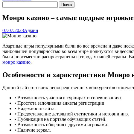
Монро казино – самые щедрые игровые
07.07.2023
Админ
Азартные игры популярными были во все времена и даже неско
наибольшей популярностью во всем мире пользуются видеосло
были повсеместно распространены в городах нашей страны. Ва
монро казино
.
Особенности и характеристики Монро 
Данный сайт от своих непосредственных конкурентов отличает
• Возможность участия в турнирах и соревнованиях.
• Простота заполнения анкеты регистрации.
• Надежность сайта.
• Предоставление детальной статистики и истории игр.
• Публикация на портале обучающих статей.
• Возможность общения с другими игроками.
• Наличие зеркал.