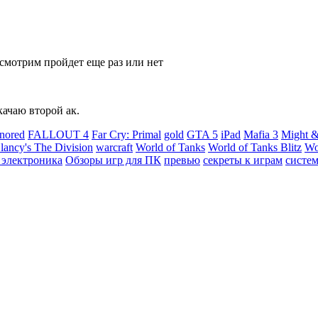
смотрим пройдет еще раз или нет
качаю второй ак.
nored
FALLOUT 4
Far Cry: Primal
gold
GTA 5
iPad
Mafia 3
Might &
ancy's The Division
warcraft
World of Tanks
World of Tanks Blitz
Wo
 электроника
Обзоры игр для ПК
превью
секреты к играм
систе