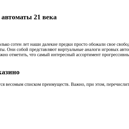
 автоматы 21 века
лько сотен лет наши далекие предки просто обожали свое свобо
ты.
Они собой представляют виртуальные аналоги игровых автома
жно отметить, что самый интересный ассортимент прогрессивных
казино
ся весомым списком преимуществ. Важно, при этом, перечислит