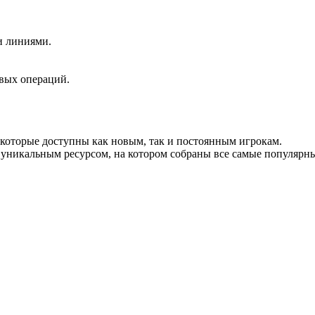
и линиями.
вых операций.
которые доступны как новым, так и постоянным игрокам.
 уникальным ресурсом, на котором собраны все самые популярны