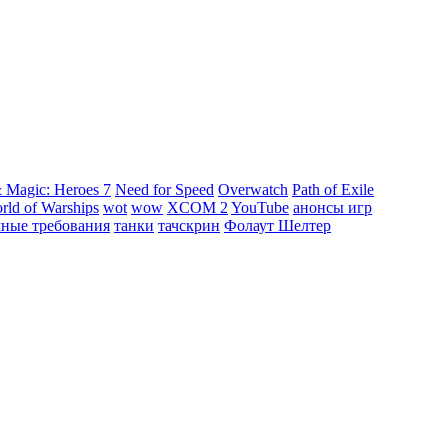
 Magic: Heroes 7
Need for Speed
Overwatch
Path of Exile
rld of Warships
wot
wow
XCOM 2
YouTube
анонсы игр
мные требования
танки
тачскрин
Фолаут Шелтер