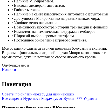
• Наличие VIP-программ.
• Высокая дисперсия автоматов.
• Гибкость ставок.
• Наличие на сайте классических автоматов с фруктовым
• Доступность Монро казино на разных языках мира.
• Удобное меню навигации.
• Возможность просмотра истории транзакций и финансо
• Компетентная техническая поддержка гемблеров.
• Широкий выбор игровых платформ.
• Постоянное обновление игрового контента.
Монро казино славится своими щедрыми бонусами и акциями, 
В целом, официальный игровой портал Монро казино является
время суток, даже не вставая со своего любимого кресла.
Опубликовано в
Новости
Навигация
Советы по онлайн-покеру для начинающих
Все секреты Hypernova Megaways от Вулкан 777 Украина
Подписывайтесь на нас ВКонтакте