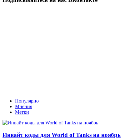
Популярно
Мнения
Метки
Инвайт коды для World of Tanks на ноябрь