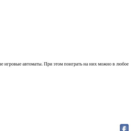
е игровые автоматы. При этом поиграть на них можно в любое