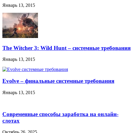
Январь 13, 2015
The Witcher 3: Wild Hunt – системные требования
Январь 13, 2015
Evolve – финальные системные требования
Январь 13, 2015
Современные способы заработка на онлайн-
слотах
Октябрь 26, 2025