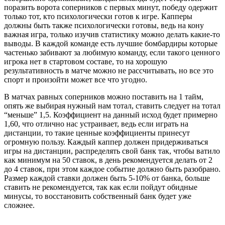
поразить ворота соперников с первых минут, победу одержит
только тот, кто психологически готов к игре. Капперы
должны быть также психологически готовы, ведь на кону
важная игра, только изучив статистику можно делать какие-то
выводы. В каждой команде есть лучшие бомбардиры которые
частенько забивают за любимую команду, если такого ценного
игрока нет в стартовом составе, то на хорошую
результативность в матче можно не рассчитывать, но все это
спорт и произойти может все что угодно.
В матчах равных соперников можно поставить на 1 тайм,
опять же выбирая нужный нам тотал, ставить следует на тотал
“меньше” 1,5. Коэффициент на данный исход будет примерно
1,60, что отлично нас устраивает, ведь если играть на
дистанции, то такие ценные коэффициенты принесут
огромную пользу. Каждый каппер должен придерживаться
игры на дистанции, распределять свой банк так, чтобы ватило
как минимум на 50 ставок, в день рекомендуется делать от 2
до 4 ставок, при этом каждое событие должно быть разобрано.
Размер каждой ставки должен быть 5-10% от банка, больше
ставить не рекомендуется, так как если пойдут обидные
минусы, то восстановить собственный банк будет уже
сложнее.