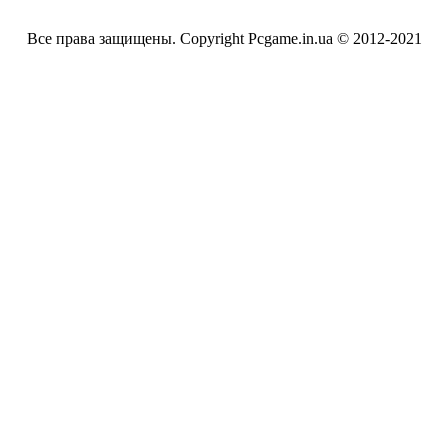
Все права защищены. Copyright Pcgame.in.ua © 2012-2021