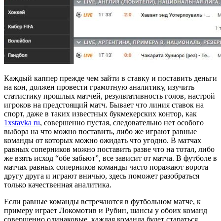
Каждый каппер прежде чем зайти в ставку и поставить деньги
на кон, должен провести грамотную аналитику, изучить
статистику прошлых матчей, результативность голов, настрой
игроков на предстоящий матч.
Бывает что линия ставок на
спорт, даже в таких известных букмекерских контор, как
1xstavka ru
, совершенно пустая, следовательно нет особого
выбора на что можно поставить, либо же играют равные
команды от которых можно ожидать что угодно. В матчах
равных соперников можно поставить разве что на тотал, либо
же взять исход “обе забьют”, все зависит от матча. В футболе в
матчах равных соперников команды часто поражают ворота
другу друга и играют вничью, здесь поможет разобраться
только качественная аналитика.
Если равные команды встречаются в футбольном матче, к
примеру играет Локомотив и Рубин, шансы у обоих команд
совершенно одинаковые, каждая команда будет стараться