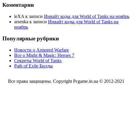
Коментарии
leXA
к записи
Инвайт коды для World of Tanks на ноябрь
arsenka
к записи
Инвайт коды для World of Tanks на
ноябрь
Популярные рубрики
Новости о Armored Warfare
Все о Might & Magic: Heroes 7
Секреты World of Tanks
Path of Exile Билды
Все права защищены. Copyright Pcgame.in.ua © 2012-2021