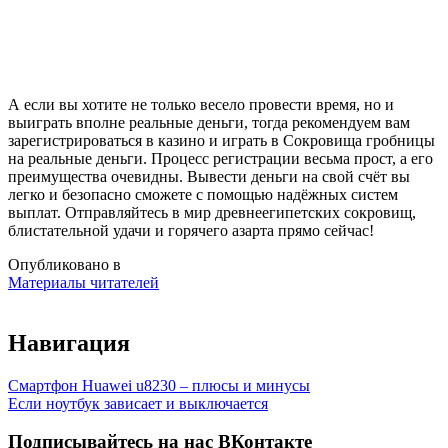
А если вы хотите не только весело провести время, но и
выиграть вполне реальные деньги, тогда рекомендуем вам
зарегистрироваться в казино и играть в Сокровища гробницы
на реальные деньги. Процесс регистрации весьма прост, а его
преимущества очевидны. Вывести деньги на свой счёт вы
легко и безопасно сможете с помощью надёжных систем
выплат. Отправляйтесь в мир древнеегипетских сокровищ,
блистательной удачи и горячего азарта прямо сейчас!
Опубликовано в
Материалы читателей
Навигация
Смартфон Huawei u8230 – плюсы и минусы
Если ноутбук зависает и выключается
Подписывайтесь на нас ВКонтакте