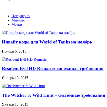
Популярно
Мнения
Метки
Инвайт коды для World of Tanks на ноябрь
Ноябрь 6, 2015
Resident Evil HD Remaster системные требования
Январь 13, 2015
The Witcher 3: Wild Hunt – системные требования
Январь 13, 2015