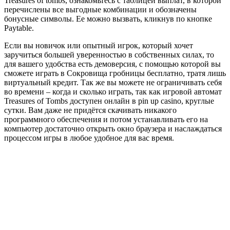
Treasures of tombs, ознакомьтесь с таблицей выплат, в которой
перечислены все выгодные комбинации и обозначены
бонусные символы. Ее можно вызвать, кликнув по кнопке
Paytable.
Если вы новичок или опытный игрок, который хочет
заручиться большей уверенностью в собственных силах, то
для вашего удобства есть демоверсия, с помощью которой вы
сможете играть в Сокровища гробницы бесплатно, тратя лишь
виртуальный кредит. Так же вы можете не ограничивать себя
во времени – когда и сколько играть, так как игровой автомат
Treasures of Tombs доступен онлайн в pin up casino, круглые
сутки. Вам даже не придётся скачивать никакого
программного обеспечения и потом устанавливать его на
компьютер достаточно открыть окно браузера и наслаждаться
процессом игры в любое удобное для вас время.