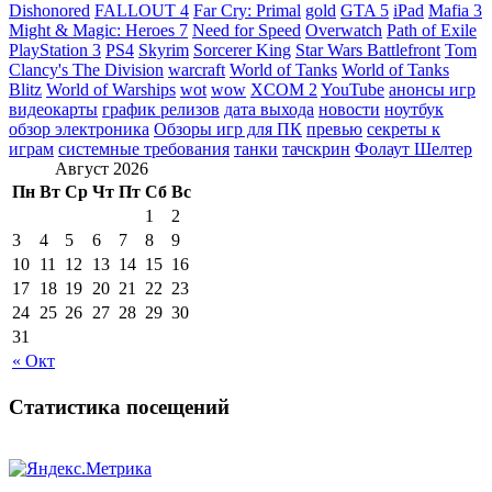
Dishonored
FALLOUT 4
Far Cry: Primal
gold
GTA 5
iPad
Mafia 3
Might & Magic: Heroes 7
Need for Speed
Overwatch
Path of Exile
PlayStation 3
PS4
Skyrim
Sorcerer King
Star Wars Battlefront
Tom
Clancy's The Division
warcraft
World of Tanks
World of Tanks
Blitz
World of Warships
wot
wow
XCOM 2
YouTube
анонсы игр
видеокарты
график релизов
дата выхода
новости
ноутбук
обзор электроника
Обзоры игр для ПК
превью
секреты к
играм
системные требования
танки
тачскрин
Фолаут Шелтер
Август 2026
Пн
Вт
Ср
Чт
Пт
Сб
Вс
1
2
3
4
5
6
7
8
9
10
11
12
13
14
15
16
17
18
19
20
21
22
23
24
25
26
27
28
29
30
31
« Окт
Статистика посещений