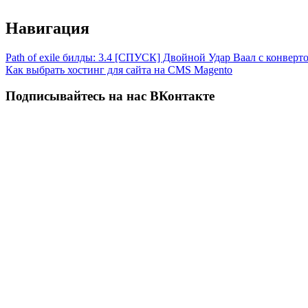
Навигация
Path of exile билды: 3.4 [СПУСК] Двойной Удар Ваал с конверт
Как выбрать хостинг для сайта на CMS Magento
Подписывайтесь на нас ВКонтакте