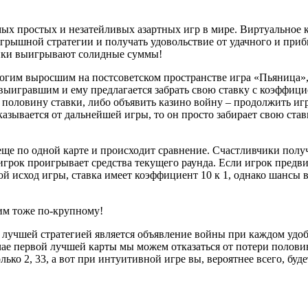
амых простых и незатейливых азартных игр в мире. Виртуальное 
грышной стратегии и получать удовольствие от удачного и приб
нчики выигрывают солидные суммы!
гим выросшим на постсоветском пространстве игра «Пьяница», 
я выигравшим и ему предлагается забрать свою ставку с коэффици
 половину ставки, либо объявить казино войну – продолжить иг
казывается от дальнейшей игры, то он просто забирает свою став
еще по одной карте и происходит сравнение. Счастливчики полу
е, игрок проигрывает средства текущего раунда. Если игрок пр
й исход игры, ставка имеет коэффициент 10 к 1, однако шансы в
им тоже по-крупному!
 лучшей стратегией является объявление войны при каждом удобн
лучае первой лучшей карты мы можем отказаться от потери полови
ько 2, 33, а вот при интуитивной игре вы, вероятнее всего, буде