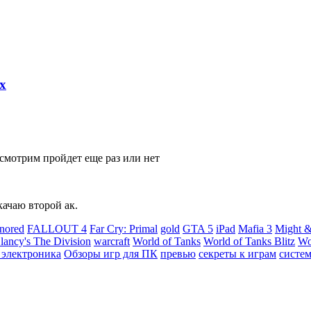
х
смотрим пройдет еще раз или нет
качаю второй ак.
nored
FALLOUT 4
Far Cry: Primal
gold
GTA 5
iPad
Mafia 3
Might &
ancy's The Division
warcraft
World of Tanks
World of Tanks Blitz
Wo
 электроника
Обзоры игр для ПК
превью
секреты к играм
систе