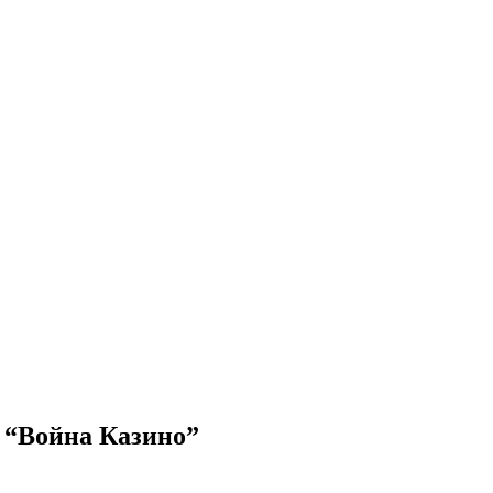
 “Война Казино”