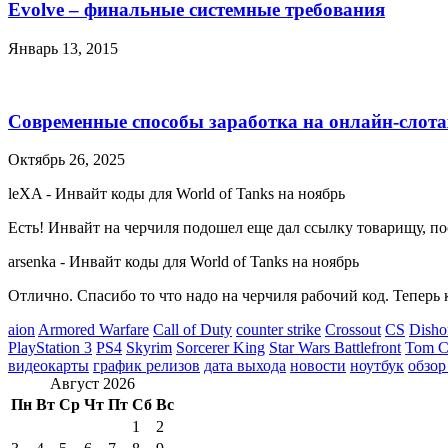
Evolve – финальные системные требования
Январь 13, 2015
Современные способы заработка на онлайн-слота
Октябрь 26, 2025
leXA
-
Инвайт коды для World of Tanks на ноябрь
Есть! Инвайт на черчиля подошел еще дал ссылку товарищу, по
arsenka
-
Инвайт коды для World of Tanks на ноябрь
Отлично. Спасибо то что надо на черчиля рабочий код. Теперь 
aion
Armored Warfare
Call of Duty
counter strike
Crossout
CS
Disho
PlayStation 3
PS4
Skyrim
Sorcerer King
Star Wars Battlefront
Tom Cl
видеокарты
график релизов
дата выхода
новости
ноутбук
обзор
Август 2026
Пн
Вт
Ср
Чт
Пт
Сб
Вс
1
2