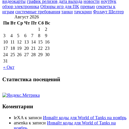
видеокарты
график релизов
дата выхода
новости
ноутбук
обзор электроника
Обзоры игр для ПК
превью
секреты к
играм
системные требования
танки
тачскрин
Фолаут Шелтер
Август 2026
Пн
Вт
Ср
Чт
Пт
Сб
Вс
1
2
3
4
5
6
7
8
9
10
11
12
13
14
15
16
17
18
19
20
21
22
23
24
25
26
27
28
29
30
31
« Окт
Статистика посещений
Коментарии
leXA
к записи
Инвайт коды для World of Tanks на ноябрь
arsenka
к записи
Инвайт коды для World of Tanks на
ноябрь