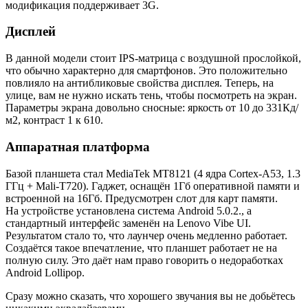
модификация поддерживает 3G.
Дисплей
В данной модели стоит IPS-матрица с воздушной прослойкой,
что обычно характерно для смартфонов. Это положительно
повлияло на антибликовые свойства дисплея. Теперь, на
улице, вам не нужно искать тень, чтобы посмотреть на экран.
Параметры экрана довольно сносные: яркость от 10 до 331Кд/
м2, контраст 1 к 610.
Аппаратная платформа
Базой планшета стал MediaTek MT8121 (4 ядра Cortex-A53, 1.3
ГГц + Mali-T720). Гаджет, оснащён 1Гб оперативной памяти и
встроенной на 16Гб. Предусмотрен слот для карт памяти.
На устройстве установлена система Android 5.0.2., а
стандартный интерфейс заменён на Lenovo Vibe UI.
Результатом стало то, что лаунчер очень медленно работает.
Создаётся такое впечатление, что планшет работает не на
полную силу. Это даёт нам право говорить о недоработках
Android Lollipop.
Сразу можно сказать, что хорошего звучания вы не добьётесь