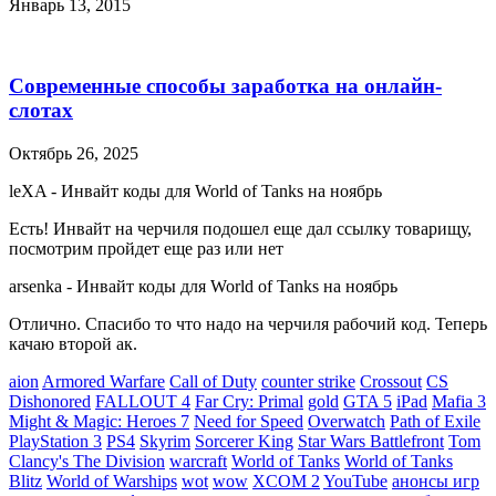
Январь 13, 2015
Современные способы заработка на онлайн-
слотах
Октябрь 26, 2025
leXA
-
Инвайт коды для World of Tanks на ноябрь
Есть! Инвайт на черчиля подошел еще дал ссылку товарищу,
посмотрим пройдет еще раз или нет
arsenka
-
Инвайт коды для World of Tanks на ноябрь
Отлично. Спасибо то что надо на черчиля рабочий код. Теперь
качаю второй ак.
aion
Armored Warfare
Call of Duty
counter strike
Crossout
CS
Dishonored
FALLOUT 4
Far Cry: Primal
gold
GTA 5
iPad
Mafia 3
Might & Magic: Heroes 7
Need for Speed
Overwatch
Path of Exile
PlayStation 3
PS4
Skyrim
Sorcerer King
Star Wars Battlefront
Tom
Clancy's The Division
warcraft
World of Tanks
World of Tanks
Blitz
World of Warships
wot
wow
XCOM 2
YouTube
анонсы игр