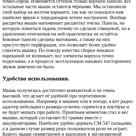
тёмно-сером. Изменяется оттенок только верхней панели, все
остальные части мыши остаются чёрными. Мы остановили
свой выбор на желтом варианте, так как он показался нам
наиболее ярким и передающим летнее настроение. Вообще
расцветка мыши напоминает расцветку пчелы. Панель, на
которую ложиться ладонь почему-то сделали глянцевой, но к
удивлению отпечатков на ней практически не остаётся.
Боковые панели сделаны матовыми, а также на них
присутствует перфорация, что позволяет более удобно
схватить мышку. По поводу качества сборки никаких
нареканий не возникает, все элементы корпуса точно
подогнаны, а в процессе эксплуатации никаких посторонних
звуков замечено не было.
Удобство использования.
Мышь получилась достаточно компактной и не очень
высокой, что делает её удобной при портативном
использовании. Например в машине или в поезде, а вот радио
адаптер небольшого размера отлично спрячется в ноутбуке и
не будет мешать при работе. Приятным моментом стал и вес
мышки, который составляет 63 грамма вместе с
аккумуляторами. Наиболее удобно держать СМ 547 пальцами,
а в данном случае размер руки пользователя роли не играет.
Корпус мыши симметричен и выполнен в эргономичной