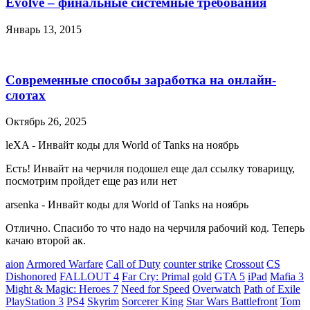
Evolve – финальные системные требования
Январь 13, 2015
Современные способы заработка на онлайн-
слотах
Октябрь 26, 2025
leXA
-
Инвайт коды для World of Tanks на ноябрь
Есть! Инвайт на черчиля подошел еще дал ссылку товарищу,
посмотрим пройдет еще раз или нет
arsenka
-
Инвайт коды для World of Tanks на ноябрь
Отлично. Спасибо то что надо на черчиля рабочий код. Теперь
качаю второй ак.
aion
Armored Warfare
Call of Duty
counter strike
Crossout
CS
Dishonored
FALLOUT 4
Far Cry: Primal
gold
GTA 5
iPad
Mafia 3
Might & Magic: Heroes 7
Need for Speed
Overwatch
Path of Exile
PlayStation 3
PS4
Skyrim
Sorcerer King
Star Wars Battlefront
Tom