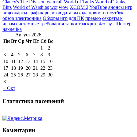
Clancy's The Division
warcraft
World of Tanks
World of Tanks
Blitz
World of Warships
wot
wow
XCOM 2
YouTube
анонсы игр
видеокарты
график релизов
дата выхода
новости
ноутбук
обзор электроника
Обзоры игр для ПК
превью
секреты к
играм
системные требования
танки
тачскрин
Фолаут Шелтер
наклейка
Август 2026
Пн
Вт
Ср
Чт
Пт
Сб
Вс
1
2
3
4
5
6
7
8
9
10
11
12
13
14
15
16
17
18
19
20
21
22
23
24
25
26
27
28
29
30
31
« Окт
Статистика посещений
Коментарии