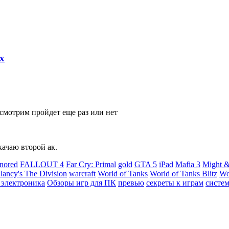
х
смотрим пройдет еще раз или нет
качаю второй ак.
nored
FALLOUT 4
Far Cry: Primal
gold
GTA 5
iPad
Mafia 3
Might &
ancy's The Division
warcraft
World of Tanks
World of Tanks Blitz
Wo
 электроника
Обзоры игр для ПК
превью
секреты к играм
систе