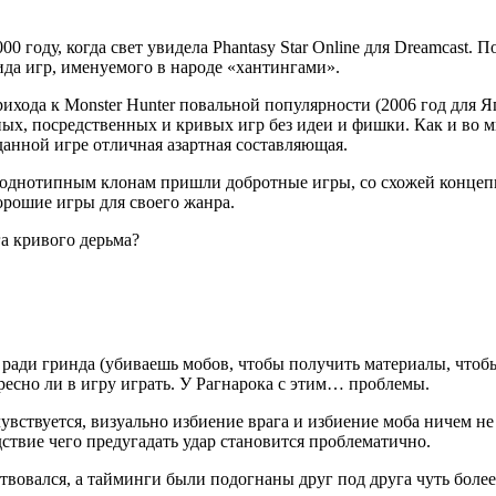
 году, когда свет увидела Phantasy Star Online для Dreamcast. 
вида игр, именуемого в народе «хантингами».
хода к Monster Hunter повальной популярности (2006 год для Яп
чных, посредственных и кривых игр без идеи и фишки. Как и во м
 данной игре отличная азартная составляющая.
у однотипным клонам пришли добротные игры, со схожей концепци
орошие игры для своего жанра.
а кривого дерьма?
а ради гринда (убиваешь мобов, чтобы получить материалы, чтоб
ресно ли в игру играть. У Рагнарока с этим… проблемы.
чувствуется, визуально избиение врага и избиение моба ничем не
дствие чего предугадать удар становится проблематично.
ствовался, а тайминги были подогнаны друг под друга чуть более