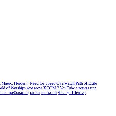
 Magic: Heroes 7
Need for Speed
Overwatch
Path of Exile
rld of Warships
wot
wow
XCOM 2
YouTube
анонсы игр
мные требования
танки
тачскрин
Фолаут Шелтер