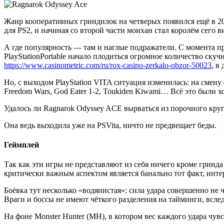
Жанр кооперативных гриндилок на четверых появился ещё в 2000
для PS2, и начиная со второй части монхан стал королём сего 
А где популярность — там и наглые подражатели. С момента при
PlayStationPortable начало плодиться огромное количество ску
https://www.casinometric.com/ru/rox-casino-zerkalo-obzor-50023
, в
Но, с выходом PlayStation VITA ситуация изменилась: на смен
Freedom Wars, God Eater 1-2, Toukiden Kiwami… Всё это были х
Удалось ли Ragnarok Odyssey ACE вырваться из порочного круг
Она ведь выходила уже на PSVita, ничто не предвещает беды.
Геймплей
Так как эти игры не представляют из себя ничего кроме гринд
критически важным аспектом является банально тот факт, инте
Боёвка тут несколько «водянистая»: сила удара совершенно не 
Враги и боссы не имеют чёткого разделения на тайминги, всле
На фоне Monster Hunter (MH), в котором вес каждого удара чув