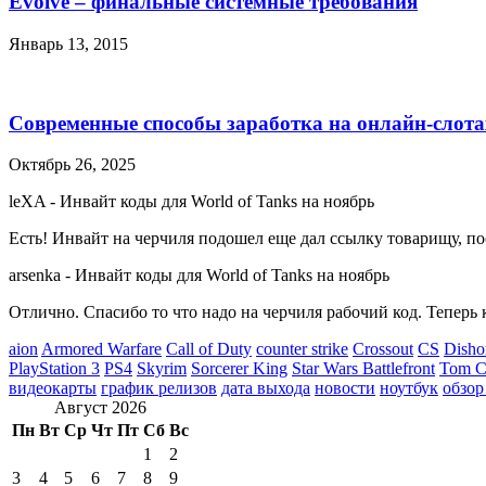
Evolve – финальные системные требования
Январь 13, 2015
Современные способы заработка на онлайн-слота
Октябрь 26, 2025
leXA
-
Инвайт коды для World of Tanks на ноябрь
Есть! Инвайт на черчиля подошел еще дал ссылку товарищу, по
arsenka
-
Инвайт коды для World of Tanks на ноябрь
Отлично. Спасибо то что надо на черчиля рабочий код. Теперь 
aion
Armored Warfare
Call of Duty
counter strike
Crossout
CS
Disho
PlayStation 3
PS4
Skyrim
Sorcerer King
Star Wars Battlefront
Tom Cl
видеокарты
график релизов
дата выхода
новости
ноутбук
обзор
Август 2026
Пн
Вт
Ср
Чт
Пт
Сб
Вс
1
2
3
4
5
6
7
8
9