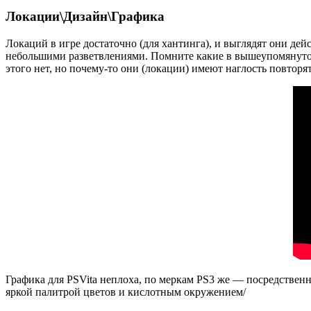
Локации\Дизайн\Графика
Локаций в игре достаточно (для хантинга), и выглядят они дей
небольшими разветвлениями. Помните какие в вышеупомянутом
этого нет, но почему-то они (локации) имеют наглость повторя
Графика для PSVita неплоха, по меркам PS3 же — посредствен
яркой палитрой цветов и кислотным окружением/