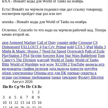
leXA
-
Инвайт коды для World of Tanks на ноябрь
Есть! Инвайт на черчиля подошел еще дал ссылку товарищу,
посмотрим пройдет еще раз или нет
arsenka
-
Инвайт коды для World of Tanks на ноябрь
Отлично. Спасибо то что надо на черчиля рабочий код. Теперь
качаю второй ак.
aion
Armored Warfare
Call of Duty
counter strike
Crossout
CS
Dishonored
FALLOUT 4
Far Cry: Primal
gold
GTA 5
iPad
Mafia 3
Might & Magic: Heroes 7
Need for Speed
Overwatch
Path of Exile
PlayStation 3
PS4
Skyrim
Sorcerer King
Star Wars Battlefront
Tom
Clancy's The Division
warcraft
World of Tanks
World of Tanks
Blitz
World of Warships
wot
wow
XCOM 2
YouTube
анонсы игр
видеокарты
график релизов
дата выхода
новости
ноутбук
обзор электроника
Обзоры игр для ПК
превью
секреты к
играм
системные требования
танки
тачскрин
Фолаут Шелтер
Август 2026
Пн
Вт
Ср
Чт
Пт
Сб
Вс
1
2
3
4
5
6
7
8
9
10
11
12
13
14
15
16
17
18
19
20
21
22
23