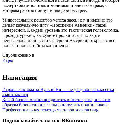
Иногда лучше положиться на свои силы, а иногда, наоборот,
пожертвовать золотыми монетами и нанять батрака, с
которым работы пойдут в два раза быстрее.
Универсальных рецептов успеха здесь нет, и именно это
делает казуальную игру «Покорение Америки» такой
интересной. Каждый уровень это тактическая головоломка.
Проходя уровни, вы будете продвигаться по карте
неисследованной части Северной Америки, открывая все
новые и новые тайны континента!
Опубликовано в
Игры
Навигация
Игровые автоматы Вулкан Вип – не увядающая классика
азартных игр
Какой бизнес можно продвигать в инстаграме, и каким
образом безопасно и легально получить подписчиков.
Профессиональная помощь мастеров soctarget.org
Подписывайтесь на нас ВКонтакте