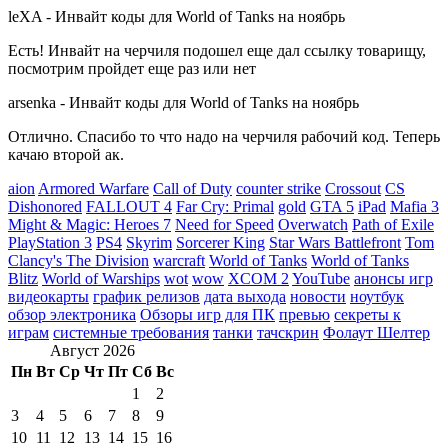
leXA
-
Инвайт коды для World of Tanks на ноябрь
Есть! Инвайт на черчиля подошел еще дал ссылку товарищу,
посмотрим пройдет еще раз или нет
arsenka
-
Инвайт коды для World of Tanks на ноябрь
Отлично. Спасибо то что надо на черчиля рабочий код. Теперь
качаю второй ак.
aion
Armored Warfare
Call of Duty
counter strike
Crossout
CS
Dishonored
FALLOUT 4
Far Cry: Primal
gold
GTA 5
iPad
Mafia 3
Might & Magic: Heroes 7
Need for Speed
Overwatch
Path of Exile
PlayStation 3
PS4
Skyrim
Sorcerer King
Star Wars Battlefront
Tom
Clancy's The Division
warcraft
World of Tanks
World of Tanks
Blitz
World of Warships
wot
wow
XCOM 2
YouTube
анонсы игр
видеокарты
график релизов
дата выхода
новости
ноутбук
обзор электроника
Обзоры игр для ПК
превью
секреты к
играм
системные требования
танки
тачскрин
Фолаут Шелтер
Август 2026
Пн
Вт
Ср
Чт
Пт
Сб
Вс
1
2
3
4
5
6
7
8
9
10
11
12
13
14
15
16