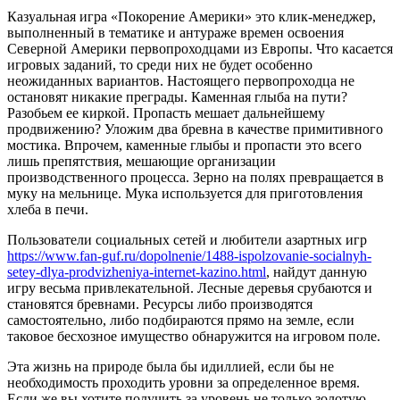
Казуальная игра «Покорение Америки» это клик-менеджер,
выполненный в тематике и антураже времен освоения
Северной Америки первопроходцами из Европы. Что касается
игровых заданий, то среди них не будет особенно
неожиданных вариантов.
Настоящего первопроходца не
остановят никакие преграды. Каменная глыба на пути?
Разобьем ее киркой. Пропасть мешает дальнейшему
продвижению? Уложим два бревна в качестве примитивного
мостика. Впрочем, каменные глыбы и пропасти это всего
лишь препятствия, мешающие организации
производственного процесса. Зерно на полях превращается в
муку на мельнице. Мука используется для приготовления
хлеба в печи.
Пользователи социальных сетей и любители азартных игр
https://www.fan-guf.ru/dopolnenie/1488-ispolzovanie-socialnyh-
setey-dlya-prodvizheniya-internet-kazino.html
, найдут данную
игру весьма привлекательной. Лесные деревья срубаются и
становятся бревнами. Ресурсы либо производятся
самостоятельно, либо подбираются прямо на земле, если
таковое бесхозное имущество обнаружится на игровом поле.
Эта жизнь на природе была бы идиллией, если бы не
необходимость проходить уровни за определенное время.
Если же вы хотите получить за уровень не только золотую