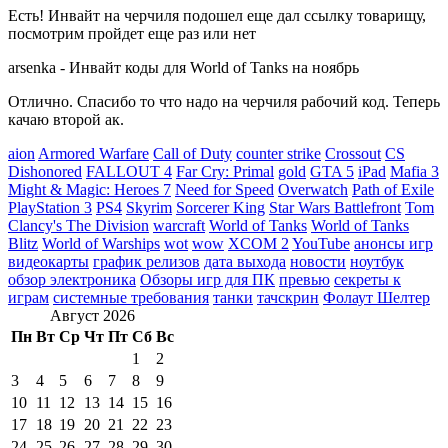
Есть! Инвайт на черчиля подошел еще дал ссылку товарищу,
посмотрим пройдет еще раз или нет
arsenka
-
Инвайт коды для World of Tanks на ноябрь
Отлично. Спасибо то что надо на черчиля рабочий код. Теперь
качаю второй ак.
aion
Armored Warfare
Call of Duty
counter strike
Crossout
CS
Dishonored
FALLOUT 4
Far Cry: Primal
gold
GTA 5
iPad
Mafia 3
Might & Magic: Heroes 7
Need for Speed
Overwatch
Path of Exile
PlayStation 3
PS4
Skyrim
Sorcerer King
Star Wars Battlefront
Tom
Clancy's The Division
warcraft
World of Tanks
World of Tanks
Blitz
World of Warships
wot
wow
XCOM 2
YouTube
анонсы игр
видеокарты
график релизов
дата выхода
новости
ноутбук
обзор электроника
Обзоры игр для ПК
превью
секреты к
играм
системные требования
танки
тачскрин
Фолаут Шелтер
Август 2026
Пн
Вт
Ср
Чт
Пт
Сб
Вс
1
2
3
4
5
6
7
8
9
10
11
12
13
14
15
16
17
18
19
20
21
22
23
24
25
26
27
28
29
30