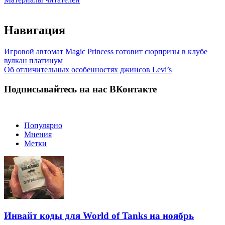
Навигация
Игровой автомат Magic Princess готовит сюрпризы в клубе
вулкан платинум
Об отличительных особенностях джинсов Levi’s
Подписывайтесь на нас ВКонтакте
Популярно
Мнения
Метки
Инвайт коды для World of Tanks на ноябрь