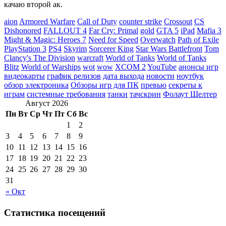
качаю второй ак.
aion
Armored Warfare
Call of Duty
counter strike
Crossout
CS
Dishonored
FALLOUT 4
Far Cry: Primal
gold
GTA 5
iPad
Mafia 3
Might & Magic: Heroes 7
Need for Speed
Overwatch
Path of Exile
PlayStation 3
PS4
Skyrim
Sorcerer King
Star Wars Battlefront
Tom
Clancy's The Division
warcraft
World of Tanks
World of Tanks
Blitz
World of Warships
wot
wow
XCOM 2
YouTube
анонсы игр
видеокарты
график релизов
дата выхода
новости
ноутбук
обзор электроника
Обзоры игр для ПК
превью
секреты к
играм
системные требования
танки
тачскрин
Фолаут Шелтер
Август 2026
Пн
Вт
Ср
Чт
Пт
Сб
Вс
1
2
3
4
5
6
7
8
9
10
11
12
13
14
15
16
17
18
19
20
21
22
23
24
25
26
27
28
29
30
31
« Окт
Статистика посещений