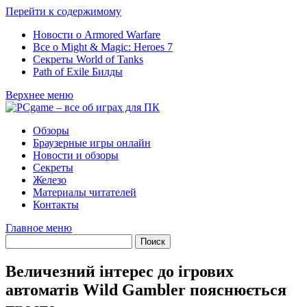
Перейти к содержимому
Новости о Armored Warfare
Все о Might & Magic: Heroes 7
Секреты World of Tanks
Path of Exile Билды
Верхнее меню
Обзоры
Браузерные игры онлайн
Новости и обзоры
Секреты
Железо
Материалы читателей
Контакты
Главное меню
Величезний інтерес до ігрових
автоматів Wild Gambler пояснюється