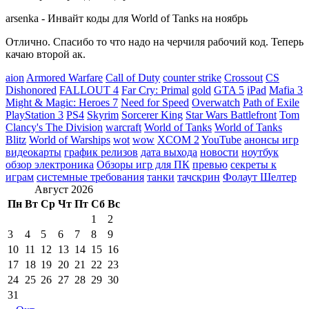
arsenka
-
Инвайт коды для World of Tanks на ноябрь
Отлично. Спасибо то что надо на черчиля рабочий код. Теперь
качаю второй ак.
aion
Armored Warfare
Call of Duty
counter strike
Crossout
CS
Dishonored
FALLOUT 4
Far Cry: Primal
gold
GTA 5
iPad
Mafia 3
Might & Magic: Heroes 7
Need for Speed
Overwatch
Path of Exile
PlayStation 3
PS4
Skyrim
Sorcerer King
Star Wars Battlefront
Tom
Clancy's The Division
warcraft
World of Tanks
World of Tanks
Blitz
World of Warships
wot
wow
XCOM 2
YouTube
анонсы игр
видеокарты
график релизов
дата выхода
новости
ноутбук
обзор электроника
Обзоры игр для ПК
превью
секреты к
играм
системные требования
танки
тачскрин
Фолаут Шелтер
Август 2026
Пн
Вт
Ср
Чт
Пт
Сб
Вс
1
2
3
4
5
6
7
8
9
10
11
12
13
14
15
16
17
18
19
20
21
22
23
24
25
26
27
28
29
30
31