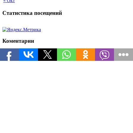
« Окт
Статистика посещений
Коментарии
leXA
к записи
Инвайт коды для World of Tanks на ноябрь
arsenka
к записи
Инвайт коды для World of Tanks на
ноябрь
Популярные рубрики
Новости о Armored Warfare
Все о Might & Magic: Heroes 7
Секреты World of Tanks
Path of Exile Билды
Все права защищены. Copyright Pcgame.in.ua © 2012-2021