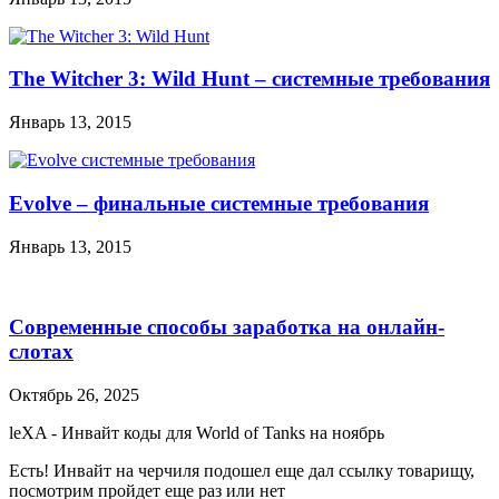
The Witcher 3: Wild Hunt – системные требования
Январь 13, 2015
Evolve – финальные системные требования
Январь 13, 2015
Современные способы заработка на онлайн-
слотах
Октябрь 26, 2025
leXA
-
Инвайт коды для World of Tanks на ноябрь
Есть! Инвайт на черчиля подошел еще дал ссылку товарищу,
посмотрим пройдет еще раз или нет