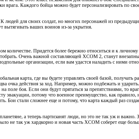
и врага. Каждого бойца можно будет персонализировать по своем
 людей для своих солдат, но многих персонажей из предыдущих
ут вытягивать ваших воинов из-за укрытия.
м количестве. Придется более бережно относиться и к личному с
отобрать. Очень важной составляющей XCOM 2, станут внезапные
подпольные организации, если вам удастся наладить с ними отн
глобальная карта, где вы будете управлять своей базой, получать
два очка действия за ход. Например, можно подбежать и ударить
на поле боя. Если они будут прятаться за препятствиями, то вр
у эвакуации, потому что военное преимущество, как правило, на 
ь. Бои стали сложнее еще и потому, что карта каждый раз создае
анетяне, а теперь партизанят люди, но это не так уж и важно. З
 было не так уж хардкорно и новая часть XCOM соберет еще бол