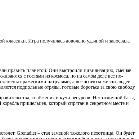
ой классики. Игра получилась довольно удачной и завоевала
тали править планетой. Они выстроили цивилизацию, смешав
живаются с гостями из космоса, но на самом деле все по-
аполнены вражескими патрулями, а все аспекты жизни людей
вляются подпольные отряды, готовые бороться за свою свободу.
правительства, снабжения и кучи ресурсов. Нет отличной базы,
й корабль пришельцев, который спрятан в секретном месте и
столет. Grenadier – стал заменой тяжелого пехотинца. Он будет
т, будет поддерживать группу всякими бонусами, а при помощи