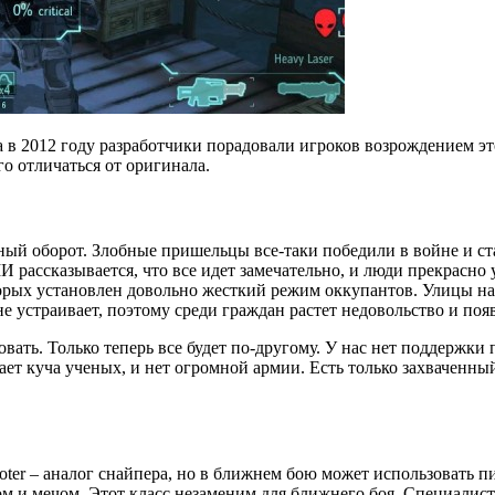
 в 2012 году разработчики порадовали игроков возрождением эт
о отличаться от оригинала.
ный оборот. Злобные пришельцы все-таки победили в войне и с
рассказывается, что все идет замечательно, и люди прекрасно у
торых установлен довольно жесткий режим оккупантов. Улицы н
е устраивает, поэтому среди граждан растет недовольство и поя
ать. Только теперь все будет по-другому. У нас нет поддержки 
ает куча ученых, и нет огромной армии. Есть только захваченны
ooter – аналог снайпера, но в ближнем бою может использовать пи
ом и мечом. Этот класс незаменим для ближнего боя. Специалис