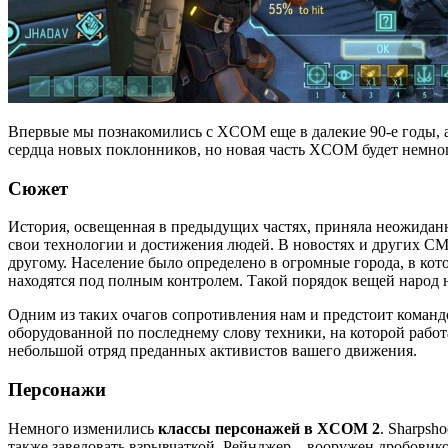
Впервые мы познакомились с XCOM еще в далекие 90-е годы, а
сердца новых поклонников, но новая часть XCOM будет немног
Сюжет
История, освещенная в предыдущих частях, приняла неожидан
свои технологии и достижения людей. В новостях и других СМИ 
другому. Население было определено в огромные города, в ко
находятся под полным контролем. Такой порядок вещей народ н
Одним из таких очагов сопротивления нам и предстоит командов
оборудованной по последнему слову техники, на которой работ
небольшой отряд преданных активистов вашего движения.
Персонажи
Немного изменились
классы персонажей в XCOM 2
. Sharpsh
также заведовать взрывчаткой. Рейнджер – вооружен дробовик