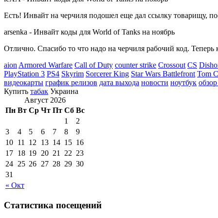
Есть! Инвайт на черчиля подошел еще дал ссылку товарищу, по
arsenka
-
Инвайт коды для World of Tanks на ноябрь
Отлично. Спасибо то что надо на черчиля рабочий код. Теперь 
aion
Armored Warfare
Call of Duty
counter strike
Crossout
CS
Disho
PlayStation 3
PS4
Skyrim
Sorcerer King
Star Wars Battlefront
Tom Cl
видеокарты
график релизов
дата выхода
новости
ноутбук
обзор
Купить
табак
Украина
Август 2026
Пн
Вт
Ср
Чт
Пт
Сб
Вс
1
2
3
4
5
6
7
8
9
10
11
12
13
14
15
16
17
18
19
20
21
22
23
24
25
26
27
28
29
30
31
« Окт
Статистика посещений