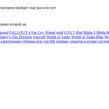
смотрим пройдет еще раз или нет
качаю второй ак.
nored
FALLOUT 4
Far Cry: Primal
gold
GTA 5
iPad
Mafia 3
Might &
ancy's The Division
warcraft
World of Tanks
World of Tanks Blitz
Wo
 электроника
Обзоры игр для ПК
превью
секреты к играм
систе