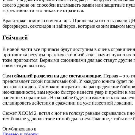
своего дрона он способен взламывать замки или защитные пушк
эффективности это никак не отразится.
Враги тоже немного изменились. Пришельцы использовали ДНК
берсеркеров, сектоидов и вайперов, которые своим языком мог
Геймплей
В новой части все припасы будут доступны в очень ограниченно
противника ресурсы практически в избытке, значит нужно их 
тоже пригодится. Верными союзниками для вас станут другие 
совместную вылазку.
Сам
геймплей разделен на две составляющие
. Первая – это 
представляет собой пошаговый бой. У каждого юнита будет по 
несколько ходов. Их можно потратить на распределение бойцов 
неожиданности, вам нужно быстро нанести удар и пройти к мест
раненных соратников. На корабле будет возможность их вылечит
спланировать действия в сражении на уже известной локации.
Сюжет XCOM 2, встал с ног на голову: раньше скрывались инопл
тем больше удовольствие от победы в нем. Главное, чтобы все
Опубликовано в
Превью и обзоры