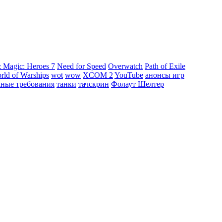
 Magic: Heroes 7
Need for Speed
Overwatch
Path of Exile
rld of Warships
wot
wow
XCOM 2
YouTube
анонсы игр
мные требования
танки
тачскрин
Фолаут Шелтер