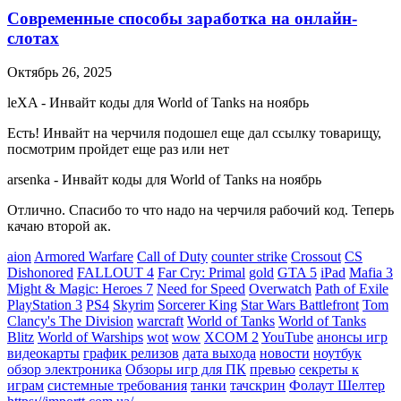
Современные способы заработка на онлайн-
слотах
Октябрь 26, 2025
leXA
-
Инвайт коды для World of Tanks на ноябрь
Есть! Инвайт на черчиля подошел еще дал ссылку товарищу,
посмотрим пройдет еще раз или нет
arsenka
-
Инвайт коды для World of Tanks на ноябрь
Отлично. Спасибо то что надо на черчиля рабочий код. Теперь
качаю второй ак.
aion
Armored Warfare
Call of Duty
counter strike
Crossout
CS
Dishonored
FALLOUT 4
Far Cry: Primal
gold
GTA 5
iPad
Mafia 3
Might & Magic: Heroes 7
Need for Speed
Overwatch
Path of Exile
PlayStation 3
PS4
Skyrim
Sorcerer King
Star Wars Battlefront
Tom
Clancy's The Division
warcraft
World of Tanks
World of Tanks
Blitz
World of Warships
wot
wow
XCOM 2
YouTube
анонсы игр
видеокарты
график релизов
дата выхода
новости
ноутбук
обзор электроника
Обзоры игр для ПК
превью
секреты к
играм
системные требования
танки
тачскрин
Фолаут Шелтер