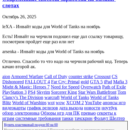
слотах
Октябрь 26, 2025
leXA
-
Инвайт коды для World of Tanks на ноябрь
Есть! Инвайт на черчиля подошел еще дал ссылку товарищу,
посмотрим пройдет еще раз или нет
arsenka
-
Инвайт коды для World of Tanks на ноябрь
Отлично. Спасибо то что надо на черчиля рабочий код. Теперь
качаю второй ак.
aion
Armored Warfare
Call of Duty
counter strike
Crossout
CS
Dishonored
FALLOUT 4
Far Cry: Primal
gold
GTA 5
iPad
Mafia 3
Might & Magic: Heroes 7
Need for Speed
Overwatch
Path of Exile
PlayStation 3
PS4
Skyrim
Sorcerer King
Star Wars Battlefront
Tom
Clancy's The Division
warcraft
World of Tanks
World of Tanks
Blitz
World of Warships
wot
wow
XCOM 2
YouTube
анонсы игр
видеокарты
график релизов
дата выхода
новости
ноутбук
обзор электроника
Обзоры игр для ПК
превью
секреты к
играм
системные требования
танки
тачскрин
Фолаут Шелтер
Купить пластиковый поддон 60 на 60