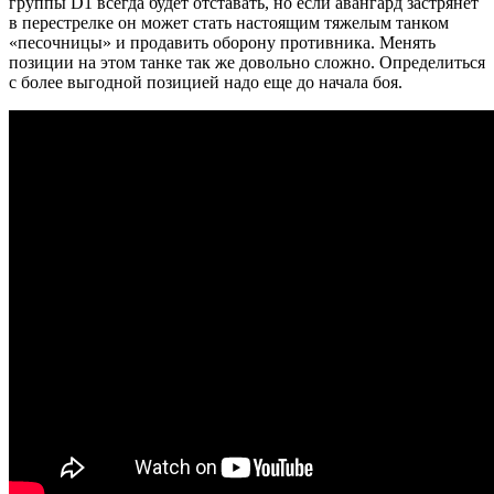
группы D1 всегда будет отставать, но если авангард застрянет
в перестрелке он может стать настоящим тяжелым танком
«песочницы» и продавить оборону противника. Менять
позиции на этом танке так же довольно сложно. Определиться
с более выгодной позицией надо еще до начала боя.