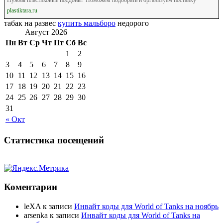
Нужны пластиковые поддоны? Поможем подобрать и организуем поставку
plastiktara.ru
табак на развес
купить мальборо
недорого
Август 2026
Пн
Вт
Ср
Чт
Пт
Сб
Вс
1
2
3
4
5
6
7
8
9
10
11
12
13
14
15
16
17
18
19
20
21
22
23
24
25
26
27
28
29
30
31
« Окт
Статистика посещений
Коментарии
leXA
к записи
Инвайт коды для World of Tanks на ноябрь
arsenka
к записи
Инвайт коды для World of Tanks на