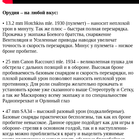
Орудия – на любой вкус:
• 13.2 mm Hotchkiss mle. 1930 (пулемет) – наносит неплохой
урон в минуту. Так же плюс – быстрая полная перезарядка.
Прокачка у экипажа Боевого братства, снаряжение
Вентиляция и Усиленные приводы наводки увеличат
точность и скорость перезарядки. Минус у пулемета – низкое
броне пробитие.
• 25 mm Canon Raccourci mle. 1934 – великолепная пушка для
обстрела с дальних позиций и в обороне. Высокая броне
пробиваемость базовым снарядом и скорость перезарядки, но
плохой разовый урон позволяют наносить неплохой урон
противнику. Для роли снайпера желательно прокачать и
установить кроме уже сказанного выше Стереотрубу и Сетку,
а так же Маскировку всему экипажу и по специальностям
Радиоперехват и Орлиный глаз
• 47 mm SA34 – высокий разовый урон (подкалиберные).
Базовые снаряды практически бесполезны, так как их броне
пробитие невысокое. Данное орудие подойдет как для игры в
обороне- стреляя в основном голдой, так и в наступлении-
когда можно приблизиться к врагу и выцелить уязвимые