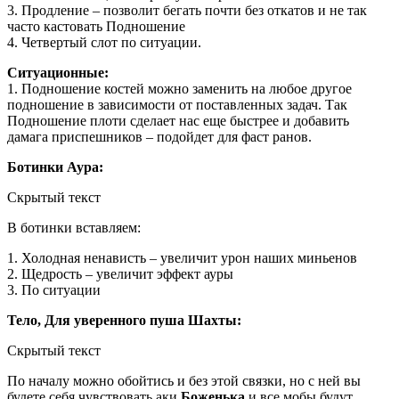
3. Продление – позволит бегать почти без откатов и не так
часто кастовать Подношение
4. Четвертый слот по ситуации.
Ситуационные:
1. Подношение костей можно заменить на любое другое
подношение в зависимости от поставленных задач. Так
Подношение плоти сделает нас еще быстрее и добавить
дамага приспешников – подойдет для фаст ранов.
Ботинки Аура:
Скрытый текст
В ботинки вставляем:
1. Холодная ненависть – увеличит урон наших миньенов
2. Щедрость – увеличит эффект ауры
3. По ситуации
Тело, Для уверенного пуша Шахты:
Скрытый текст
По началу можно обойтись и без этой связки, но с ней вы
будете себя чувствовать аки
Боженька
и все мобы будут