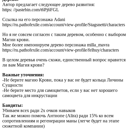
Автор предлагает следующее дерево развития:
https: //pastebin.com/t6Pj6FGL
Ссылка на его персонажа Adani
https://ru.pathofexile.com/account/view-profile/Stagsnetti/characters
Но я не совсем согласен с таким деревом, особенно с выбором
Магии крови.
Мне более импонируем дерево персонажа milla_mavra
https://ru.pathofexile.com/account/view-profile/felhuy/characters
В целом деревья очень схожи, единственный вопрос нравится
ли вам Магия крови?
Важные уточнения:
-Не берите магию Крови, пока у вас не будет кольца Личины
Сущности
-Не берите место для самоцветов, если у вас нет хорошего
самоцвета для инкрустации
Бандиты:
Убиваем всех ради 2х очков навыков
Так же можно помочь Антиопе (Alira) ради 15% ко всем
сопротивлениям и регенерации маны (легче будет на этапе
сюжетной компании)