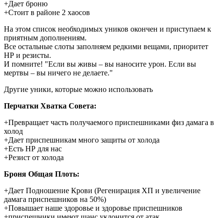
+Дает броню
+Стоит в районе 2 хаосов
На этом список необходимых уников окончен и приступаем к
приятным дополнениям.
Все остальные слоты заполняем редкими вещами, приоритет
НР и резисты.
И помните! "Если вы живы – вы наносите урон. Если вы
мертвы – вы ничего не делаете."
Другие уники, которые можно использовать
Перчатки Хватка Совета:
+Превращает часть получаемого приспешниками физ дамага в
холод
+Дает приспешникам много защиты от холода
+Есть НР для нас
+Резист от холода
Броня Общая Плоть:
+Дает Подношение Крови (Регенирация ХП и увеличение
дамага приспешников на 50%)
+Повышает наше здоровье и здоровье приспешников
+приспешники имеют шанс уклонится от атак