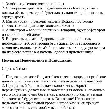
1. Зомби – пушечное мясо и наш щит
2. Сотворение призрака – будем вызывать Буйствующего
вожака обезьян, который будет давать нашим приспешникам
заряды ярости
3. Магия крови – позволит нашему Вожаку постоянно
кастовать свой крик и не зависить от маны
4. Аниматрон – верный спутник и товарищ, будет бафат урон
и скорость нашей армии
5. Встроенный камень Здоровье приспешников – нам
необходимо чтоб эта троица была жива. Если встроенного
камня нет, вынимаем Зомбей и вставляем их в другую вещь а
на их место вставляем камень Здоровья приспешников.
Перчатки Перемещение и Подношение:
Скрытый текст
1. Подношение костей – дает блок и реген здоровья при блоке
нашим приспешникам и после взятия подкласса и нам тоже
2. Призрачный бег – дает нам около 40% к скорости
перемещения и делает нас незаметнее для мобов. С помощью
этого скила мы будет бегать как паровозик по карте, а наши
"вагончики" будут все чистить. Внимание! Не спешите
подымать максимальный уровень этого камня, он требует
много Ловкости, с которой у нас проблемы!