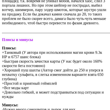
площадку, т.к. вовремя не убивал мобов, начался хаос, слил 3
портала лишних. Но при этом шейпер не пострадал, выбил
вотчер, шиммерон, пару элдер шмоток, которые шустро ушли
на продажу. Если бы докачал камни сначала до 20, то таких
проблем не было скорее всего, дамага было чуть-чуть меньше
необходимого, чтоб быстро перевести по фазам древнего.
_______________________________________________________
Плюсы и минусы
Плюсы:
+Танковый (У автора при использовании магии крови 9.3к
НР и 6757 шанс блока)
+Быстрая скорость зачистки карты (У нас будет около 160%
скорости бега постоянно)
+Хороший пуш шахты (Автор смог дойти до 250 и уперся в
нехватку сульфита, в слегка измененном варианте взята 650
глубина)
+Простой и приятный геймплей
+Все моды карт
+Довольно гибкий, и может подстраиваться под ситуации и
нужды
Минусы:
-Нужно много самоцветов и дырок для них