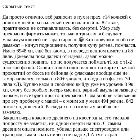
Скрытый текст
Да просто отлично, всё разносит в пух и прах. т14 колизей с
оплотом шейпера вааленый неопознанный на 82 лвле,
практически не останавливаясь, без смертей. Убер лабу
прекрасно фармить может, только в триалах всё сдувает,
максимум ключей не гарантирован 😀 Зато ловушки особо не
дамажат – кинул подношение, получил кучу регена, помчался.
Имею 6948 хп, ещё без каома, в посредственном шмоте на 85
лвле. Джевелы пока далеки от идеала, дамаг можно
существенно поднять, но не получается поймать т1 хп с т1-2
плоской физой. Словил только один ваншот на карте с пачкой
проклятий от босса из бейонда (с фласками вообще ещё не
заморачивался, только на 80+ увидел, что одна из фласок 30
лвла хД). Куплю каом и свободно выйду уже на уровень 8-9к
хп, смогу без особых потерь сменить рарный амуль на лазвар с
блоком, и всё будет просто прекрасно. С бм вообще забываешь
про эту проблему с маной – с моим хп у меня 494 регена, 842
после подношений. Расхода хп на скиллы я вообще не
замечаю.
Закрыл вчера красного древнего на квест заны, его гвардов
попросту не заметил, ни одной смерти на них. С самим
древним опыта немного, убивал раньше спектроводом или
трапером, там и знать ничего не надо хД А тут засрал