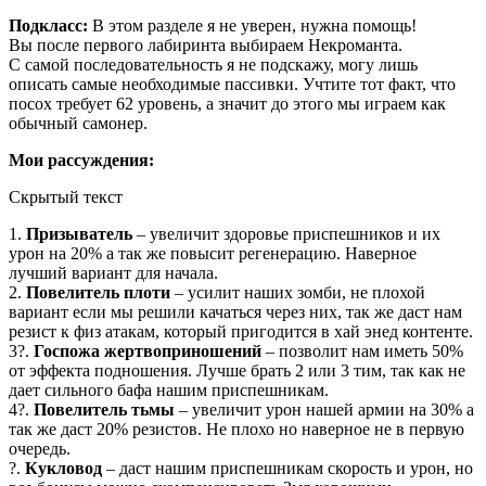
Подкласс:
В этом разделе я не уверен, нужна помощь!
Вы после первого лабиринта выбираем Некроманта.
С самой последовательность я не подскажу, могу лишь
описать самые необходимые пассивки. Учтите тот факт, что
посох требует 62 уровень, а значит до этого мы играем как
обычный самонер.
Мои рассуждения:
Скрытый текст
1.
Призыватель
– увеличит здоровье приспешников и их
урон на 20% а так же повысит регенерацию. Наверное
лучший вариант для начала.
2.
Повелитель плоти
– усилит наших зомби, не плохой
вариант если мы решили качаться через них, так же даст нам
резист к физ атакам, который пригодится в хай энед контенте.
3?.
Госпожа жертвоприношений
– позволит нам иметь 50%
от эффекта подношения. Лучше брать 2 или 3 тим, так как не
дает сильного бафа нашим приспешникам.
4?.
Повелитель тьмы
– увеличит урон нашей армии на 30% а
так же даст 20% резистов. Не плохо но наверное не в первую
очередь.
?.
Кукловод
– даст нашим приспешникам скорость и урон, но