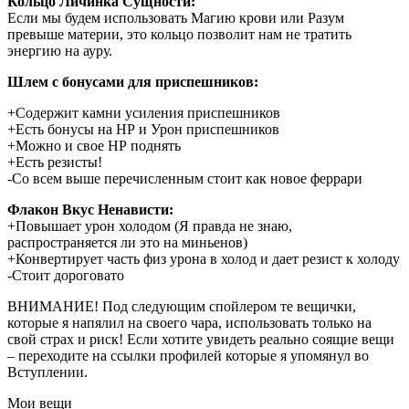
Кольцо Личинка Сущности:
Если мы будем использовать Магию крови или Разум
превыше материи, это кольцо позволит нам не тратить
энергию на ауру.
Шлем с бонусами для приспешников:
+Содержит камни усиления приспешников
+Есть бонусы на НР и Урон приспешников
+Можно и свое НР поднять
+Есть резисты!
-Со всем выше перечисленным стоит как новое феррари
Флакон Вкус Ненависти:
+Повышает урон холодом (Я правда не знаю,
распространяется ли это на миньенов)
+Конвертирует часть физ урона в холод и дает резист к холоду
-Стоит дороговато
ВНИМАНИЕ! Под следующим спойлером те вещички,
которые я напялил на своего чара, использовать только на
свой страх и риск! Если хотите увидеть реально соящие вещи
– переходите на ссылки профилей которые я упомянул во
Вступлении.
Мои вещи