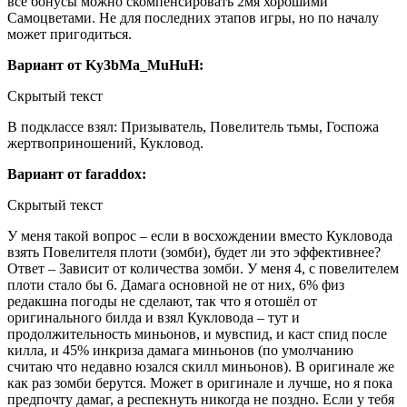
все бонусы можно скомпенсировать 2мя хорошими
Самоцветами. Не для последних этапов игры, но по началу
может пригодиться.
Вариант от Ky3bMa_MuHuH:
Скрытый текст
В подклассе взял: Призыватель, Повелитель тьмы, Госпожа
жертвоприношений, Кукловод.
Вариант от faraddox:
Скрытый текст
У меня такой вопрос – если в восхождении вместо Кукловода
взять Повелителя плоти (зомби), будет ли это эффективнее?
Ответ – Зависит от количества зомби. У меня 4, с повелителем
плоти стало бы 6. Дамага основной не от них, 6% физ
редакшна погоды не сделают, так что я отошёл от
оригинального билда и взял Кукловода – тут и
продолжительность миньонов, и мувспид, и каст спид после
килла, и 45% инкриза дамага миньонов (по умолчанию
считаю что недавно юзался скилл миньонов). В оригинале же
как раз зомби берутся. Может в оригинале и лучше, но я пока
предпочту дамаг, а респекнуть никогда не поздно. Если у тебя