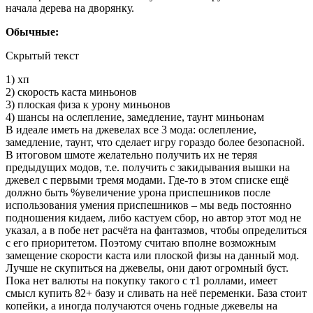
начала дерева на дворянку.
Обычные:
Скрытый текст
1) хп
2) скорость каста миньонов
3) плоская физа к урону миньонов
4) шансы на ослепление, замедление, таунт миньонам
В идеале иметь на джевелах все 3 мода: ослепление,
замедление, таунт, что сделает игру гораздо более безопасной.
В итоговом шмоте желательно получить их не теряя
предыдущих модов, т.е. получить с закидывания вышки на
джевел с первыми тремя модами. Где-то в этом списке ещё
должно быть %увеличение урона приспешников после
использования умения приспешников – мы ведь постоянно
подношения кидаем, либо кастуем сбор, но автор этот мод не
указал, а в побе нет расчёта на фантазмов, чтобы определиться
с его приоритетом. Поэтому считаю вполне возможным
замещение скорости каста или плоской физы на данный мод.
Лучше не скупиться на джевелы, они дают огромный буст.
Пока нет валюты на покупку такого с т1 роллами, имеет
смысл купить 82+ базу и сливать на неё переменки. База стоит
копейки, а иногда получаются очень годные джевелы на