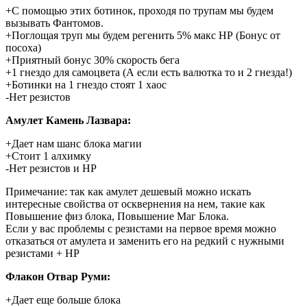
+С помощью этих ботинок, проходя по трупам мы будем
вызывать Фантомов.
+Поглощая труп мы будем регенить 5% макс НР (Бонус от
посоха)
+Приятный бонус 30% скорость бега
+1 гнездо для самоцвета (А если есть валютка то и 2 гнезда!)
+Ботинки на 1 гнездо стоят 1 хаос
-Нет резистов
Амулет Камень Лазвара:
+Дает нам шанс блока магии
+Стоит 1 алхимку
-Нет резистов и НР
Примечание: так как амулет дешевый можно искать
интересные свойства от осквернения на нем, такие как
Повышение физ блока, Повышение Маг Блока.
Если у вас проблемы с резистами на первое время можно
отказаться от амулета и заменить его на редкий с нужными
резистами + НР
Флакон Отвар Руми:
+Дает еще больше блока