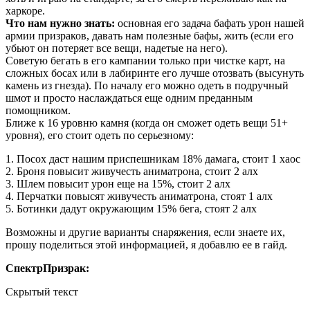
харкоре.
Что нам нужно знать:
основная его задача бафать урон нашей
армии призраков, давать нам полезные бафы, жить (если его
убьют он потеряет все вещи, надетые на него).
Советую бегать в его кампании только при чистке карт, на
сложных босах или в лабиринте его лучше отозвать (высунуть
камень из гнезда). По началу его можно одеть в подручный
шмот и просто наслаждаться еще одним преданным
помощником.
Ближе к 16 уровню камня (когда он сможет одеть вещи 51+
уровня), его стоит одеть по серьезному:
1. Посох даст нашим приспешникам 18% дамага, стоит 1 хаос
2. Броня повысит живучесть аниматрона, стоит 2 алх
3. Шлем повысит урон еще на 15%, стоит 2 алх
4. Перчатки повысят живучесть аниматрона, стоят 1 алх
5. Ботинки дадут окружающим 15% бега, стоят 2 алх
Возможны и другие варианты снаряжения, если знаете их,
прошу поделиться этой информацией, я добавлю ее в гайд.
СпектрПризрак:
Скрытый текст