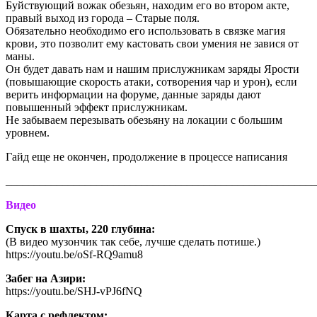
Буйствующий вожак обезьян, находим его во втором акте,
правый выход из города – Старые поля.
Обязательно необходимо его использовать в связке магия
крови, это позволит ему кастовать свои умения не завися от
маны.
Он будет давать нам и нашим прислужникам заряды Ярости
(повышающие скорость атаки, сотворения чар и урон), если
верить информации на форуме, данные заряды дают
повышенный эффект прислужникам.
Не забываем перезывать обезьяну на локации с большим
уровнем.
Гайд еще не окончен, продолжение в процессе написания
_______________________________________________________
Видео
Спуск в шахты, 220 глубина:
(В видео музончик так себе, лучше сделать потише.)
https://youtu.be/oSf-RQ9amu8
Забег на Азири:
https://youtu.be/SHJ-vPJ6fNQ
Карта с рефлектом: