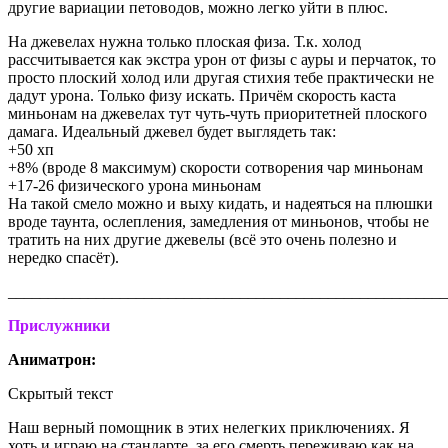
другие вариации петоводов, можно легко уйти в плюс.
На джевелах нужна только плоская физа. Т.к. холод
рассчитывается как экстра урон от физы с ауры и перчаток, то
просто плоский холод или другая стихия тебе практически не
дадут урона. Только физу искать. Причём скорость каста
миньонам на джевелах тут чуть-чуть приоритетней плоского
дамага. Идеальный джевел будет выглядеть так:
+50 хп
+8% (вроде 8 максимум) скорости сотворения чар миньонам
+17-26 физического урона миньонам
На такой смело можно и выху кидать, и надеяться на плюшки
вроде таунта, ослепления, замедления от миньонов, чтобы не
тратить на них другие джевелы (всё это очень полезно и
нередко спасёт).
_______________________________________________________
Прислужники
Аниматрон:
Скрытый текст
Наш верный помощник в этих нелегких приключениях. Я
хоть и играю на стандарте, за его смерть переживаю как на