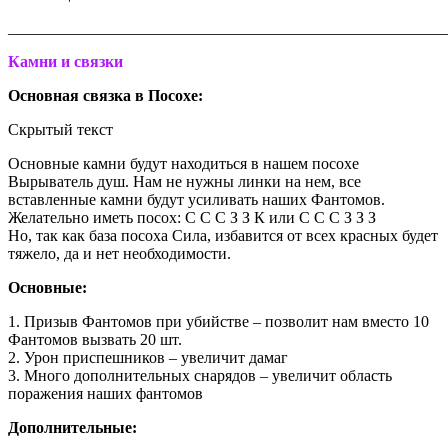
_______________________________________________________
Камни и связки
Основная связка в Посохе:
Скрытый текст
Основные камни будут находиться в нашем посохе
Вырыватель душ. Нам не нужны линки на нем, все
вставленные камни будут усиливать наших Фантомов.
Желательно иметь посох: С С С З З К или С С С З З З
Но, так как база посоха Сила, избавится от всех красных будет
тяжело, да и нет необходимости.
Основные:
1. Призыв Фантомов при убийстве – позволит нам вместо 10
Фантомов вызвать 20 шт.
2. Урон приспешников – увеличит дамаг
3. Много дополнительных снарядов – увеличит область
поражения наших фантомов
Дополнительные: