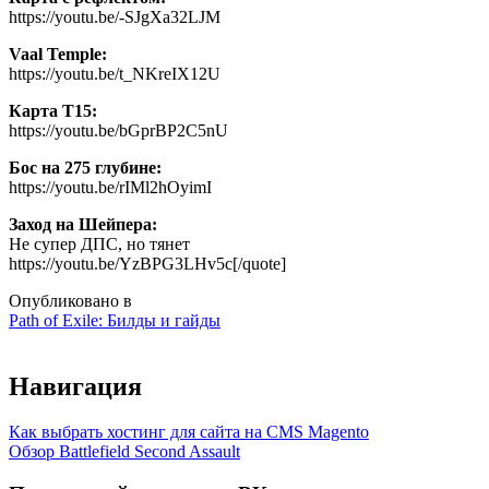
https://youtu.be/-SJgXa32LJM
Vaal Temple:
https://youtu.be/t_NKreIX12U
Карта T15:
https://youtu.be/bGprBP2C5nU
Бос на 275 глубине:
https://youtu.be/rIMl2hOyimI
Заход на Шейпера:
Не супер ДПС, но тянет
https://youtu.be/YzBPG3LHv5c[/quote]
Опубликовано в
Path of Exile: Билды и гайды
Навигация
Как выбрать хостинг для сайта на CMS Magento
Обзор Battlefield Second Assault