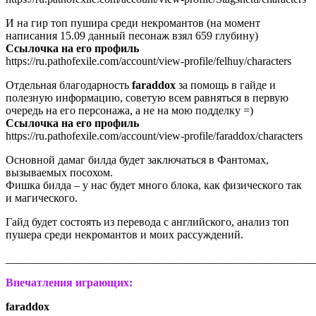
И на гир топ пушира среди некромантов (на момент
написания 15.09 данный песонаж взял 659 глубину)
Ссылочка на его профиль
https://ru.pathofexile.com/account/view-profile/felhuy/characters
Отдельная благодарность
faraddox
за помощь в гайде и
полезную информацию, советую всем равняться в первую
очередь на его персонажа, а не на мою подделку =)
Ссылочка на его профиль
https://ru.pathofexile.com/account/view-profile/faraddox/characters
Основной дамаг билда будет заключаться в Фантомах,
вызываемых посохом.
Фишка билда – у нас будет много блока, как физического так
и магического.
Гайд будет состоять из перевода с английского, анализ топ
пушера среди некромантов и моих рассуждений.
_______________________________________________________
Впечатления играющих:
faraddox