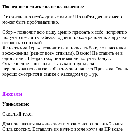
Последние в списке но не по значению:
Это жизненно необходимые камни! Но найти для них место
может быть проблематично.
Сбор – позволит всю нашу армию призвать к себе, неприятно
получится если ты забежал один в плохой райончик а друзяки
остались за стенкой…
Ясность ума 1ур. – позволит нам получать бонус от пассивки
восхождения (резист всем стихиям). Важно! Не ставить ее в
один линк с Щедростью, иначе мы не получим бонус.
Осквернение – позволит вызывать трупы для
первоначального вызова Фантомов и нашего Призрака. Очень
хорошо смотрится в связке с Каскадом чар 1 ур.
_______________________________________________________
Джевелы
Уникальные:
Скрытый текст
Для повышения выживаемости можно использовать 2 кмня
Сила кротких. Вставлять их нужно возле круга на НР возле