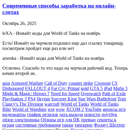
Современные способы заработка на онлайн-
слотах
Октябрь 26, 2025
leXA
-
Инвайт коды для World of Tanks на ноябрь
Есть! Инвайт на черчиля подошел еще дал ссылку товарищу,
посмотрим пройдет еще раз или нет
arsenka
-
Инвайт коды для World of Tanks на ноябрь
Отлично. Спасибо то что надо на черчиля рабочий код. Теперь
качаю второй ак.
aion
Armored Warfare
Call of Duty
counter strike
Crossout
CS
Dishonored
FALLOUT 4
Far Cry: Primal
gold
GTA 5
iPad
Mafia 3
Might & Magic: Heroes 7
Need for Speed
Overwatch
Path of Exile
PlayStation 3
PS4
Skyrim
Sorcerer King
Star Wars Battlefront
Tom
Clancy's The Division
warcraft
World of Tanks
World of Tanks
Blitz
World of Warships
wot
wow
XCOM 2
YouTube
анонсы игр
видеокарты
график релизов
дата выхода
новости
ноутбук
обзор электроника
Обзоры игр для ПК
превью
секреты к
играм
системные требования
танки
тачскрин
Фолаут Шелтер