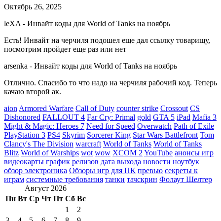
Октябрь 26, 2025
leXA
-
Инвайт коды для World of Tanks на ноябрь
Есть! Инвайт на черчиля подошел еще дал ссылку товарищу,
посмотрим пройдет еще раз или нет
arsenka
-
Инвайт коды для World of Tanks на ноябрь
Отлично. Спасибо то что надо на черчиля рабочий код. Теперь
качаю второй ак.
aion
Armored Warfare
Call of Duty
counter strike
Crossout
CS
Dishonored
FALLOUT 4
Far Cry: Primal
gold
GTA 5
iPad
Mafia 3
Might & Magic: Heroes 7
Need for Speed
Overwatch
Path of Exile
PlayStation 3
PS4
Skyrim
Sorcerer King
Star Wars Battlefront
Tom
Clancy's The Division
warcraft
World of Tanks
World of Tanks
Blitz
World of Warships
wot
wow
XCOM 2
YouTube
анонсы игр
видеокарты
график релизов
дата выхода
новости
ноутбук
обзор электроника
Обзоры игр для ПК
превью
секреты к
играм
системные требования
танки
тачскрин
Фолаут Шелтер
Август 2026
Пн
Вт
Ср
Чт
Пт
Сб
Вс
1
2
3
4
5
6
7
8
9