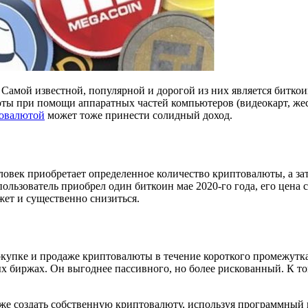
мой известной, популярной и дорогой из них является биткоин,
ы при помощи аппаратных частей компьютеров (видеокарт, жестк
товалютой
может тоже принести солидный доход.
овек приобретает определенное количество криптовалюты, а зате
льзователь приобрел один биткоин мае 2020-го года, его цена с
жет и существенно снизиться.
окупке и продаже криптовалюты в течение короткого промежутк
биржах. Он выгоднее пассивного, но более рискованный. К то
же создать собственную криптовалюту, используя программный 