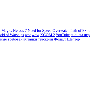
 Magic: Heroes 7
Need for Speed
Overwatch
Path of Exile
rld of Warships
wot
wow
XCOM 2
YouTube
анонсы игр
мные требования
танки
тачскрин
Фолаут Шелтер