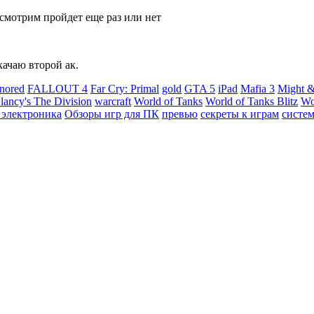
смотрим пройдет еще раз или нет
качаю второй ак.
nored
FALLOUT 4
Far Cry: Primal
gold
GTA 5
iPad
Mafia 3
Might &
ancy's The Division
warcraft
World of Tanks
World of Tanks Blitz
Wo
 электроника
Обзоры игр для ПК
превью
секреты к играм
систе