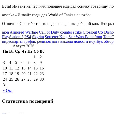
Есть! Инвайт на черчиля подошел еще дал ссылку товарищу, по
arsenka
-
Инвайт коды для World of Tanks на ноябрь
Отлично. Спасибо то что надо на черчиля рабочий код. Теперь 
aion
Armored Warfare
Call of Duty
counter strike
Crossout
CS
Disho
PlayStation 3
PS4
Skyrim
Sorcerer King
Star Wars Battlefront
Tom Cl
видеокарты
график релизов
дата выхода
новости
ноутбук
обзор
Август 2026
Пн
Вт
Ср
Чт
Пт
Сб
Вс
1
2
3
4
5
6
7
8
9
10
11
12
13
14
15
16
17
18
19
20
21
22
23
24
25
26
27
28
29
30
31
« Окт
Статистика посещений