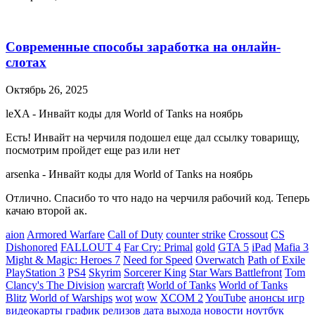
Современные способы заработка на онлайн-
слотах
Октябрь 26, 2025
leXA
-
Инвайт коды для World of Tanks на ноябрь
Есть! Инвайт на черчиля подошел еще дал ссылку товарищу,
посмотрим пройдет еще раз или нет
arsenka
-
Инвайт коды для World of Tanks на ноябрь
Отлично. Спасибо то что надо на черчиля рабочий код. Теперь
качаю второй ак.
aion
Armored Warfare
Call of Duty
counter strike
Crossout
CS
Dishonored
FALLOUT 4
Far Cry: Primal
gold
GTA 5
iPad
Mafia 3
Might & Magic: Heroes 7
Need for Speed
Overwatch
Path of Exile
PlayStation 3
PS4
Skyrim
Sorcerer King
Star Wars Battlefront
Tom
Clancy's The Division
warcraft
World of Tanks
World of Tanks
Blitz
World of Warships
wot
wow
XCOM 2
YouTube
анонсы игр
видеокарты
график релизов
дата выхода
новости
ноутбук