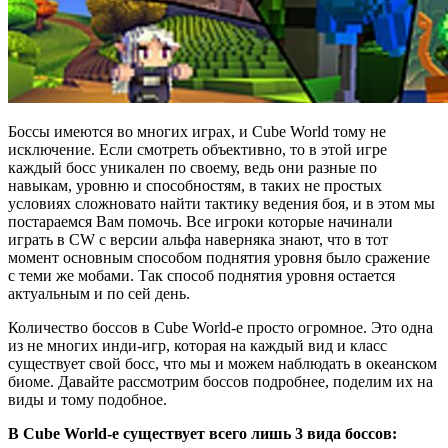
Боссы имеются во многих играх, и Cube World тому не
исключение. Если смотреть объективно, то в этой игре
каждый босс уникален по своему, ведь они разные по
навыкам, уровню и способностям, в таких не простых
условиях сложновато найти тактику ведения боя, и в этом мы
постараемся Вам помочь.
Все игроки которые начинали
играть в CW с версии альфа наверняка знают, что в тот
момент основным способом поднятия уровня было сражение
с теми же мобами. Так способ поднятия уровня остается
актуальным и по сей день.
Количество боссов в Cube World-e просто огромное. Это одна
из не многих инди-игр, которая на каждый вид и класс
существует свой босс, что мы и можем наблюдать в океанском
биоме. Давайте рассмотрим боссов подробнее, поделим их на
виды и тому подобное.
В Cube World-e существует всего лишь 3 вида боссов: