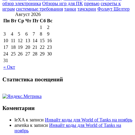
обзор электроника
Обзоры игр для ПК
превью
секреты к
играм
системные требования
танки
тачскрин
Фолаут Шелтер
Август 2026
Пн
Вт
Ср
Чт
Пт
Сб
Вс
1
2
3
4
5
6
7
8
9
10
11
12
13
14
15
16
17
18
19
20
21
22
23
24
25
26
27
28
29
30
31
« Окт
Статистика посещений
Коментарии
leXA
к записи
Инвайт коды для World of Tanks на ноябрь
arsenka
к записи
Инвайт коды для World of Tanks на
ноябрь