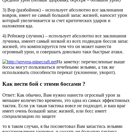
3) Вор (разбойник) – использует абсолютно все заклинания
вовров, имеет не самый большой запас жизней, наносит урон
который увеличивается за счет критических ударов и
наложения яда.
4) Рейнжер (лучник) – использует абсолютно все заклинания
лучника, имееет самый низкий из всех подвидов боссов запас
жизней, это компнсируется тем что он может нанести
огромный урон, и совершать довольно таки быстрые атаки.
На заметку: перечисленные выше
боссы могут пользоваться лечебными зельями, а так же
использовать способности перекат (уклонение, уворот).
Как вести бой с этими боссами ?
Ответ: Как обычно, Вам нужно нанести огросный урон за
меньшее количество времени, это одна из самых эффективных
тактик. Если уж такая тактика вовсе не подходит, и ваш враг
имеет очень большой запас жизней, или босс имеет
специализацию по защите
то в таком случаи, я бы посоветовал Вам запастись зельями
восстановления здоровья, и создать не большую тактику